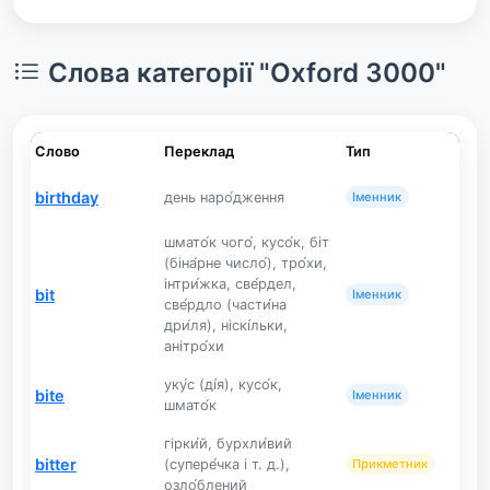
Слова категорії "Oxford 3000"
Слово
Переклад
Тип
birthday
день наро́дження
Іменник
шмато́к чого́, кусо́к, біт
(біна́рне число́), тро́хи,
інтри́жка, све́рдел,
bit
Іменник
све́рдло (части́на
дри́ля), ніскі́льки,
анітро́хи
уку́с (ді́я), кусо́к,
bite
Іменник
шмато́к
гірки́й, бурхли́вий
bitter
(супере́чка і т. д.),
Прикметник
озло́блений