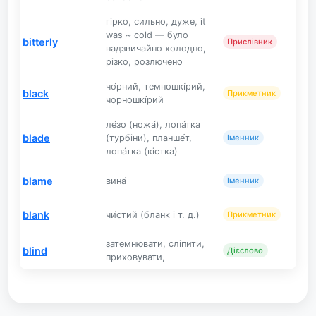
гірко, сильно, дуже, it
was ~ cold — було
bitterly
Прислівник
надзвичайно холодно,
різко, розлючено
чо́рний, темношкі́рий,
black
Прикметник
чорношкі́рий
ле́зо (ножа́), лопа́тка
blade
(турбіни), планше́т,
Іменник
лопа́тка (кістка)
blame
вина́
Іменник
blank
чи́стий (бланк і т. д.)
Прикметник
затемнювати, сліпити,
blind
Дієслово
приховувати,