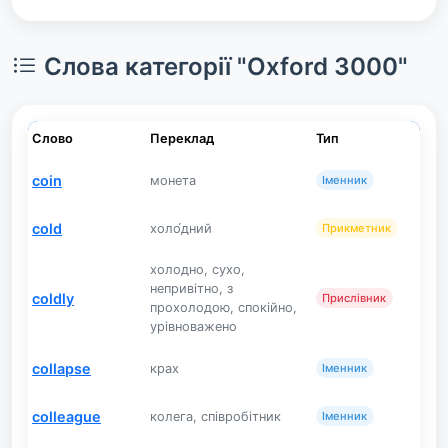
Слова категорії "Oxford 3000"
Слово
Переклад
Тип
coin
монета
Іменник
cold
холо́дний
Прикметник
холодно, сухо,
непривітно, з
coldly
Прислівник
прохолодою, спокійно,
урівноважено
collapse
крах
Іменник
colleague
колега, співробітник
Іменник