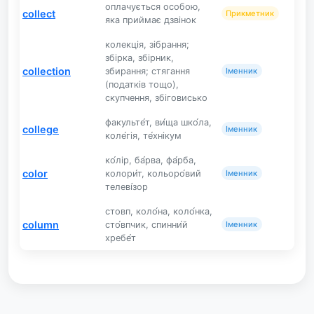
оплачується особою,
collect
Прикметник
яка приймає дзвінок
колекція, зібрання;
збірка, збірник,
collection
збирання; стягання
Іменник
(податків тощо),
скупчення, збіговисько
факульте́т, ви́ща шко́ла,
college
Іменник
коле́гія, те́хнікум
ко́лір, ба́рва, фа́рба,
color
колори́т, кольоро́вий
Іменник
телеві́зор
стовп, коло́на, коло́нка,
column
сто́впчик, спинни́й
Іменник
хребе́т