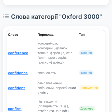
Слова категорії "Oxford 3000"
Слово
Переклад
Тип
конфере́нція,
конфере́нц-дзвіно́к,
conference
телеконфере́нція, стіл
Іменник
(для) перегово́рів,
пресконфере́нція
confidence
впевненість
Іменник
самовпе́внений,
confident
впе́внений, переко́наний
Прикметник
в чо́му
підтве́рдити
(правди́вість і т. д.),
confirm
Дієслово
стве́рдити, укріпи́ти