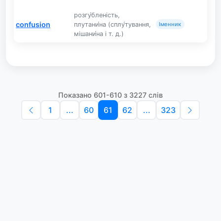
розгу́бленість,
confusion
плутани́на (сплу́тування,
Іменник
мішани́на і т. д.)
Показано 601-610 з 3227 слів
1
...
60
61
62
...
323