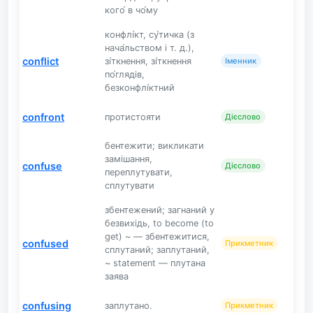
кого́ в чо́му
конфлі́кт, су́тичка (з
нача́льством і т. д.),
conflict
зі́ткнення, зі́ткнення
Іменник
по́глядів,
безконфлі́ктний
confront
протистояти
Дієслово
бентежити; викликати
замішання,
confuse
Дієслово
переплутувати,
сплутувати
збентежений; загнаний у
безвихідь, to become (to
get) ~ — збентежитися,
confused
Прикметник
сплутаний; заплутаний,
~ statement — плутана
заява
confusing
заплутано.
Прикметник