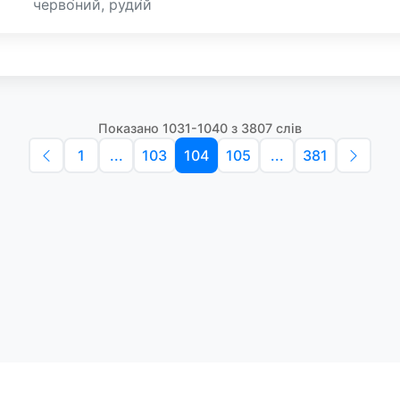
черво́ний, руди́й
Показано 1031-1040 з 3807 слів
1
...
103
104
105
...
381
Політика конфіденційності
Умо