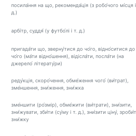
посила́ння на що, рекоменда́ція (з робо́чого мі́сця і
д.)
арбі́тр, суддя́ (у футбо́лі і т. д.)
пригада́ти що, зверну́тися до чо́го, відно́ситися до
чо́го (ма́ти відно́шення), відісла́ти, посла́ти (на
джерело́ літерату́ри)
реду́кція, скоро́чення, обме́ження чого́ (ви́трат),
зме́ншення, зни́ження, зни́жка
зме́ншити (ро́змір), обме́жити (ви́трати), зни́зити,
зни́жувати, зби́ти (су́му і т. д.), зни́зити ціну́, зроби́
зни́жку