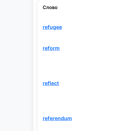
Слово
refugee
reform
reflect
referendum