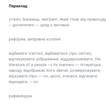
Переклад
утікач, біженець; емігрант, який тікає від правосуд
~ government — уряд у вигнанні
рефо́рма, виправна́ коло́нія
відбивати (світло), відбиватися (про світло),
відтворювати зображення, віддзеркалювати, the
literature of a people ~s its manners — література
народу відображає його звичаї, розмірковувати,
міркувати (про — on, upon), згинати; відгинати,
відкидати, ~ on
рефере́ндум