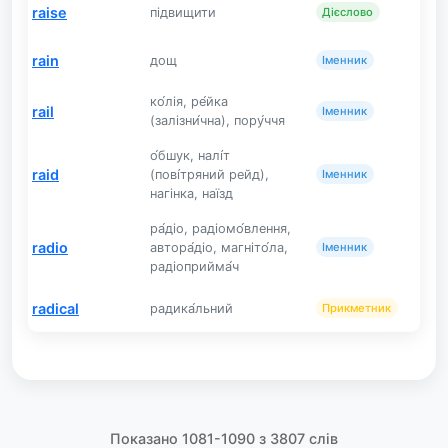
raise
підвищити
Дієслово
rain
дощ
Іменник
ко́лія, ре́йка
rail
Іменник
(залізни́чна), пору́ччя
о́бшук, налі́т
raid
(пові́тряний рейд),
Іменник
нагінка, наїзд
ра́діо, радіомо́влення,
radio
автора́діо, магніто́ла,
Іменник
радіоприйма́ч
radical
радика́льний
Прикметник
Показано 1081-1090 з 3807 слів