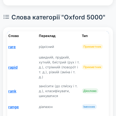
Слова категорії "Oxford 5000"
Слово
Переклад
Тип
rare
рі́дкісний
Прикметник
швидки́й, прудки́й,
хутки́й, би́стрий (рух і т.
rapid
д.), стрімки́й (поворо́т і
Прикметник
т. д.), різки́й (змі́на і т.
д.)
зано́сити (до спи́ску і т.
rank
д.), класифікувати,
Дієслово
шикуватися
range
діапазон
Іменник