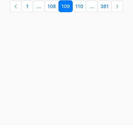
1
...
108
109
110
...
381