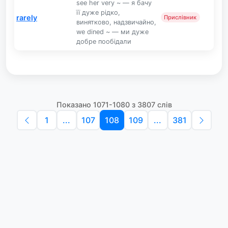
see her very ~ — я бачу
її дуже рідко,
rarely
Прислівник
винятково, надзвичайно,
we dined ~ — ми дуже
добре пообідали
Показано 1071-1080 з 3807 слів
1
...
107
108
109
...
381