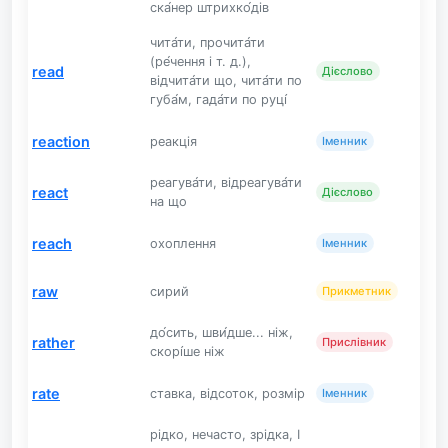
ска́нер штрихко́дів
чита́ти, прочита́ти
(ре́чення і т. д.),
read
Дієслово
відчита́ти що, чита́ти по
губа́м, гада́ти по руці́
reaction
реакція
Іменник
реагува́ти, відреагува́ти
react
Дієслово
на що
reach
охоплення
Іменник
raw
сирий
Прикметник
до́сить, шви́дше... ніж,
rather
Прислівник
скорі́ше ніж
rate
ставка, відсоток, розмір
Іменник
рідко, нечасто, зрідка, I