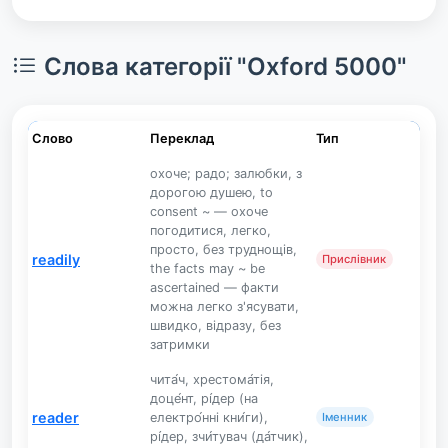
Слова категорії "Oxford 5000"
Слово
Переклад
Тип
охоче; радо; залюбки, з
дорогою душею, to
consent ~ — охоче
погодитися, легко,
просто, без труднощів,
readily
Прислівник
the facts may ~ be
ascertained — факти
можна легко з'ясувати,
швидко, відразу, без
затримки
чита́ч, хрестома́тія,
доце́нт, рі́дер (на
reader
електро́нні кни́ги),
Іменник
рі́дер, зчи́тувач (да́тчик),