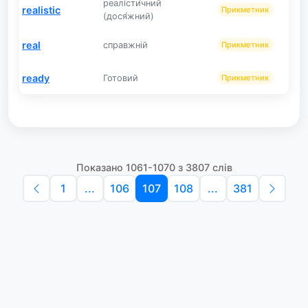
реалісти́чний
realistic
Прикметник
(дося́жний)
real
справжній
Прикметник
ready
Готовий
Прикметник
Показано 1061-1070 з 3807 слів
1
...
106
107
108
...
381