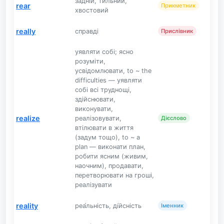
задній, тильний,
rear
Прикметник
хвостовий
really
справді
Прислівник
уявляти собі; ясно
розуміти,
усвідомлювати, to ~ the
difficulties — уявляти
собі всі труднощі,
здійснювати,
виконувати,
realize
реалізовувати,
Дієслово
втілювати в життя
(задум тощо), to ~ a
plan — виконати план,
робити ясним (живим,
наочним), продавати,
перетворювати на гроші,
реалізувати
reality
реа́льність, ді́йсність
Іменник