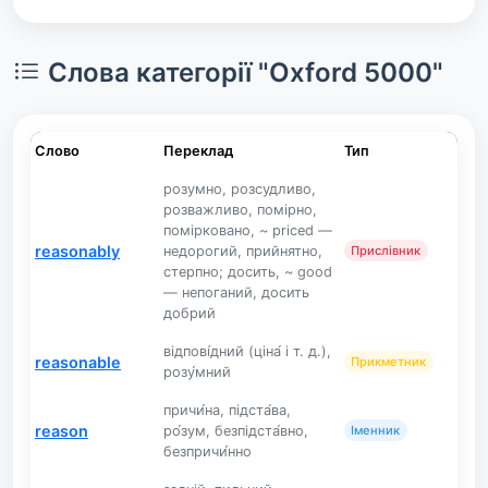
Слова категорії "Oxford 5000"
Слово
Переклад
Тип
розумно, розсудливо,
розважливо, помірно,
помірковано, ~ priced —
reasonably
недорогий, прийнятно,
Прислівник
стерпно; досить, ~ good
— непоганий, досить
добрий
відпові́дний (ціна́ і т. д.),
reasonable
Прикметник
розу́мний
причи́на, підста́ва,
reason
ро́зум, безпідста́вно,
Іменник
безпричи́нно