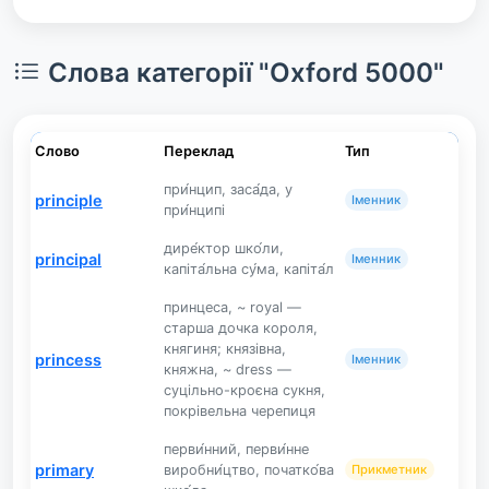
Слова категорії "Oxford 5000"
Слово
Переклад
Тип
при́нцип, заса́да, у
principle
Іменник
при́нципі
дире́ктор шко́ли,
principal
Іменник
капіта́льна су́ма, капіта́л
принцеса, ~ royal —
старша дочка короля,
княгиня; князівна,
princess
Іменник
княжна, ~ dress —
суцільно-кроєна сукня,
покрівельна черепиця
перви́нний, перви́нне
primary
виробни́цтво, початко́ва
Прикметник