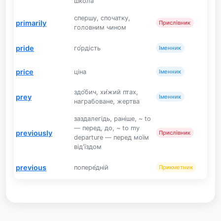
шко́ла
спершу, спочатку,
primarily
Прислівник
головним чином
pride
го́рдість
Іменник
price
ціна
Іменник
здо́бич, хи́жий птах,
prey
Іменник
награбоване, жертва
заздалегідь, раніше, ~ to
— перед, до, ~ to my
previously
Прислівник
departure — перед моїм
від'їздом
previous
попере́дній
Прикметник