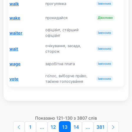
walk
прогулянка
Іменник
wake
прокидайся
Дієслово
офіціа́нт, ста́рший
waiter
Іменник
офіціа́нт
очікування, засада,
wait
Іменник
сторож
wage
заробітна плата
Іменник
го́лос, ви́борче пра́во,
vote
Іменник
тає́мне голосува́ння
Показано 121-130 з 3807 слів
1
...
12
13
14
...
381