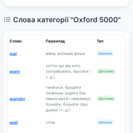
Слова категорії "Oxford 5000"
Слово
Переклад
Тип
war
війна́, воє́нний фільм
Іменник
хоті́ти що від ко́го
want
(потребува́ти, проси́ти і
Дієслово
т. д.)
тиня́тися, броди́ти
(пові́льно ходи́ти без
wander
пе́вної мети́ і на́прямку),
Дієслово
блука́ти, блука́ти (про
думки́ і т. д.)
wall
стіна
Іменник