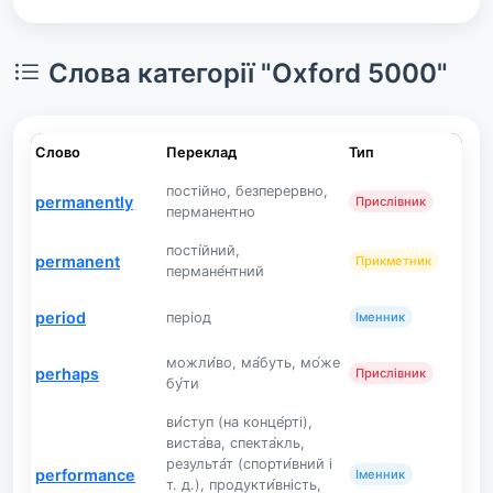
Слова категорії "Oxford 5000"
Слово
Переклад
Тип
постійно, безперервно,
permanently
Прислівник
перманентно
пості́йний,
permanent
Прикметник
пермане́нтний
period
період
Іменник
можли́во, ма́буть, мо́же
perhaps
Прислівник
бу́ти
ви́ступ (на конце́рті),
виста́ва, спекта́кль,
результа́т (спорти́вний і
performance
Іменник
т. д.), продукти́вність,