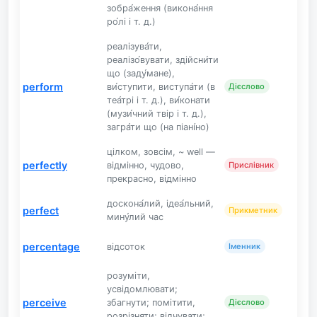
зобра́ження (викона́ння
ро́лі і т. д.)
реалізува́ти,
реалізо́вувати, здійсни́ти
що (заду́мане),
perform
ви́ступити, виступа́ти (в
Дієслово
теа́трі і т. д.), ви́конати
(музи́чний твір і т. д.),
загра́ти що (на піані́но)
цілком, зовсім, ~ well —
perfectly
відмінно, чудово,
Прислівник
прекрасно, відмінно
доскона́лий, ідеа́льний,
perfect
Прикметник
мину́лий час
percentage
відсоток
Іменник
розуміти,
усвідомлювати;
perceive
збагнути; помітити,
Дієслово
розрізняти; відчувати;