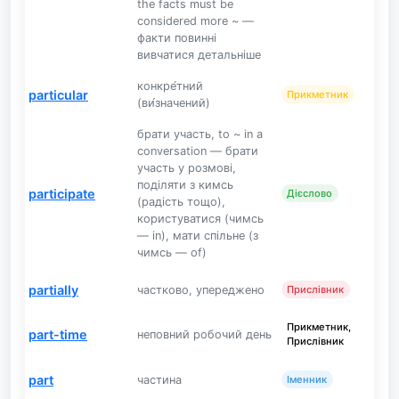
the facts must be
considered more ~ —
факти повинні
вивчатися детальніше
конкре́тний
particular
Прикметник
(ви́значений)
брати участь, to ~ in a
conversation — брати
участь у розмові,
поділяти з кимсь
participate
Дієслово
(радість тощо),
користуватися (чимсь
— in), мати спільне (з
чимсь — of)
partially
частково, упереджено
Прислівник
Прикметник,
part-time
неповний робочий день
Прислівник
part
частина
Іменник