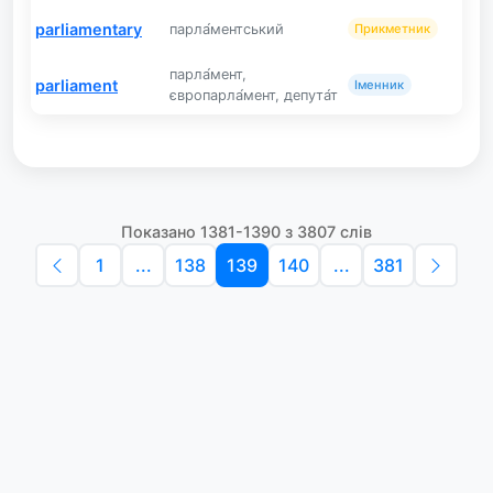
parliamentary
парла́ментський
Прикметник
парла́мент,
parliament
Іменник
європарла́мент, депута́т
Показано 1381-1390 з 3807 слів
1
...
138
139
140
...
381