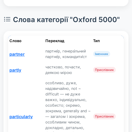
Слова категорії "Oxford 5000"
Слово
Переклад
Тип
партне́р, генера́льний
partner
Іменник
партне́р, командити́ст
частково, почасти,
partly
Прислівник
деякою мірою
особливо, дуже,
надзвичайно, not ~
difficult — не дуже
важко, індивідуально,
особисто; окремо,
зокрема, generally and ~
particularly
— загалом і зокрема,
Прислівник
особливим чином,
докладно, детально,