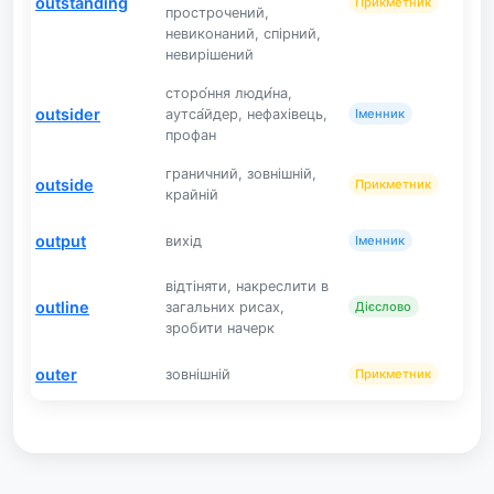
outstanding
Прикметник
прострочений,
невиконаний, спірний,
невирішений
сторо́ння люди́на,
outsider
аутса́йдер, нефахівець,
Іменник
профан
граничний, зовнішній,
outside
Прикметник
крайній
output
вихід
Іменник
відтіняти, накреслити в
outline
загальних рисах,
Дієслово
зробити начерк
outer
зовнішній
Прикметник