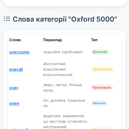
Слова категорії "Oxford 5000"
Слово
Переклад
Тип
overcome
подола́ти (пробле́ми)
Дієслово
абсолютний,
overall
всеосяжний,
Прикметник
всеохоплюючий
зверх, нагорі, більше,
over
Прислівник
знову
піч; духовка, сушильна
oven
Іменник
піч
видатний; знаменитий,
що виступає (стирчить),
несплачений;