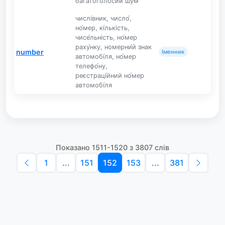
багатоголосий шум
числі́вник, число́,
но́мер, кі́лькість,
чисе́льність, но́мер
раху́нку, номерни́й знак
number
Іменник
автомобі́ля, но́мер
телефо́ну,
реєстраці́йний но́мер
автомобі́ля
Показано 1511-1520 з 3807 слів
1
...
151
152
153
...
381