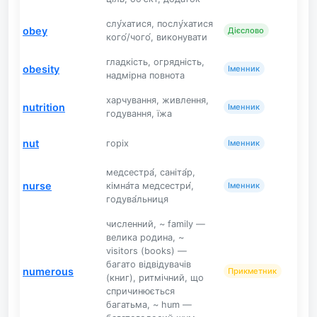
слу́хатися, послу́хатися
obey
Дієслово
кого́/чого́, виконувати
гладкість, огрядність,
obesity
Іменник
надмірна повнота
харчування, живлення,
nutrition
Іменник
годування, їжа
nut
горіх
Іменник
медсестра́, саніта́р,
nurse
кімна́та медсестри́,
Іменник
годува́льниця
численний, ~ family —
велика родина, ~
visitors (books) —
багато відвідувачів
numerous
Прикметник
(книг), ритмічний, що
спричинюється
багатьма, ~ hum —