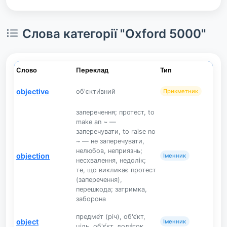
Слова категорії "Oxford 5000"
Слово
Переклад
Тип
objective
об'єкти́вний
Прикметник
заперечення; протест, to
make an ~ —
заперечувати, to raise no
~ — не заперечувати,
нелюбов, неприязнь;
objection
Іменник
несхвалення, недолік;
те, що викликає протест
(заперечення),
перешкода; затримка,
заборона
предме́т (річ), об'є́кт,
object
Іменник
ціль, об'є́кт, дода́ток