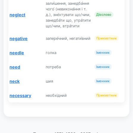
зали́шення, занедба́ння
чого́ (невикона́ння і т.
neglect
д.), зне́хтувати що/чим,
Дієслово
занедба́ти що, утра́тити
що/чим, втра́тити
negative
запере́чний, негати́вний
Прикметник
needle
голка
Іменник
need
потреба
Іменник
neck
шия
Іменник
necessary
необхідний
Прикметник