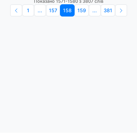
Показано 1571-1580 з 3807 слів
1
...
157
158
159
...
381