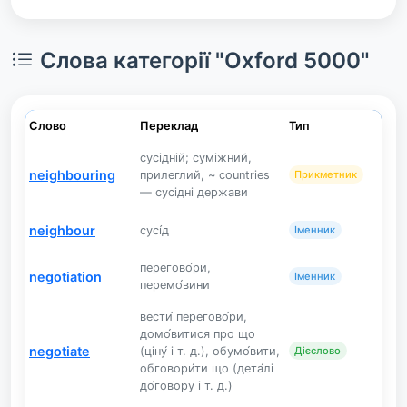
Слова категорії "Oxford 5000"
Слово
Переклад
Тип
сусідній; суміжний,
neighbouring
прилеглий, ~ countries
Прикметник
— сусідні держави
neighbour
сусі́д
Іменник
перегово́ри,
negotiation
Іменник
перемо́вини
вести́ перегово́ри,
домо́витися про що
negotiate
(ціну́ і т. д.), обумо́вити,
Дієслово
обговори́ти що (дета́лі
до́говору і т. д.)