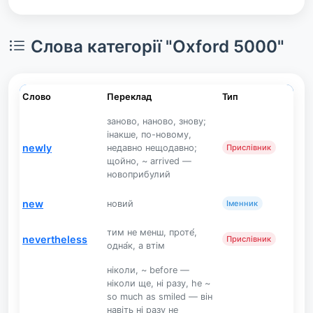
Слова категорії "Oxford 5000"
Слово
Переклад
Тип
заново, наново, знову;
інакше, по-новому,
newly
недавно нещодавно;
Прислівник
щойно, ~ arrived —
новоприбулий
new
новий
Іменник
тим не менш, проте́,
nevertheless
Прислівник
одна́к, а втім
ніколи, ~ before —
ніколи ще, ні разу, he ~
so much as smiled — він
навіть ні разу не