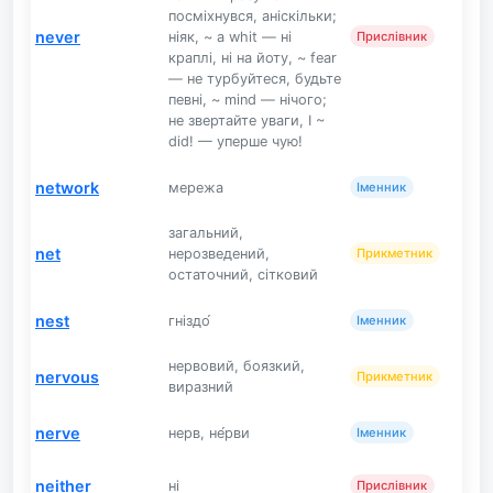
посміхнувся, аніскільки;
never
ніяк, ~ a whit — ні
Прислівник
краплі, ні на йоту, ~ fear
— не турбуйтеся, будьте
певні, ~ mind — нічого;
не звертайте уваги, I ~
did! — уперше чую!
network
мережа
Іменник
загальний,
net
нерозведений,
Прикметник
остаточний, сітковий
nest
гніздо́
Іменник
нервовий, боязкий,
nervous
Прикметник
виразний
nerve
нерв, не́рви
Іменник
neither
ні
Прислівник