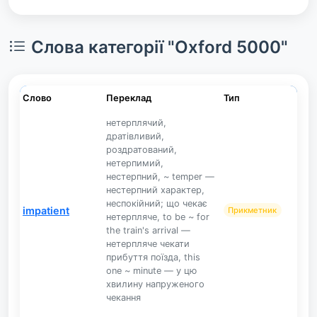
Слова категорії "Oxford 5000"
Слово
Переклад
Тип
нетерплячий,
дратівливий,
роздратований,
нетерпимий,
нестерпний, ~ temper —
нестерпний характер,
неспокійний; що чекає
impatient
Прикметник
нетерпляче, to be ~ for
the train's arrival —
нетерпляче чекати
прибуття поїзда, this
one ~ minute — у цю
хвилину напруженого
чекання