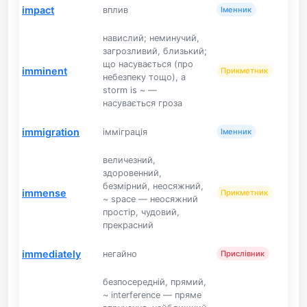
impact
вплив
Іменник
навислий; неминучий,
загрозливий, близький;
що насувається (про
imminent
Прикметник
небезпеку тощо), a
storm is ~ —
насувається гроза
immigration
імміграція
Іменник
величезний,
здоровенний,
безмірний, неосяжний,
immense
Прикметник
~ space — неосяжний
простір, чудовий,
прекрасний
immediately
негайно
Прислівник
безпосередній, прямий,
~ interference — пряме