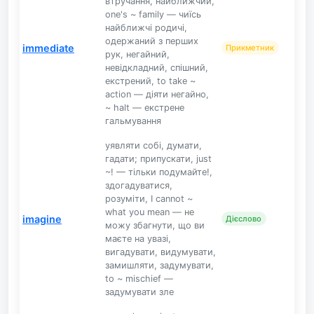
втручання, найближчий,
one's ~ family — чиїсь
найближчі родичі,
одержаний з перших
immediate
Прикметник
рук, негайний,
невідкладний, спішний,
екстрений, to take ~
action — діяти негайно,
~ halt — екстрене
гальмування
уявляти собі, думати,
гадати; припускати, just
~! — тільки подумайте!,
здогадуватися,
розуміти, I cannot ~
what you mean — не
imagine
Дієслово
можу збагнути, що ви
маєте на увазі,
вигадувати, видумувати,
замишляти, задумувати,
to ~ mischief —
задумувати зле