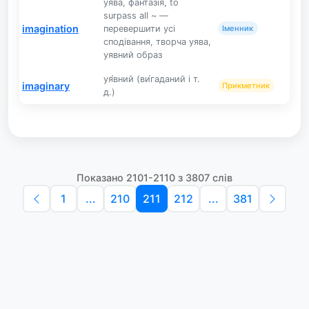
уява, фантазія, to
surpass all ~ —
imagination
перевершити усі
Іменник
сподівання, творча уява,
уявний образ
уя́вний (ви́гаданий і т.
imaginary
Прикметник
д.)
Показано 2101-2110 з 3807 слів
1
...
210
211
212
...
381