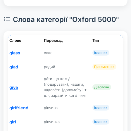
Слова категорії "Oxford 5000"
Слово
Переклад
Тип
glass
скло
Іменник
glad
радий
Прикметник
да́ти що кому́
(подарува́ти), нада́ти,
give
Дієслово
надава́ти (допомо́гу і т.
д.), зарази́ти кого́ чим
girlfriend
дівчина
Іменник
girl
дівчинка
Іменник