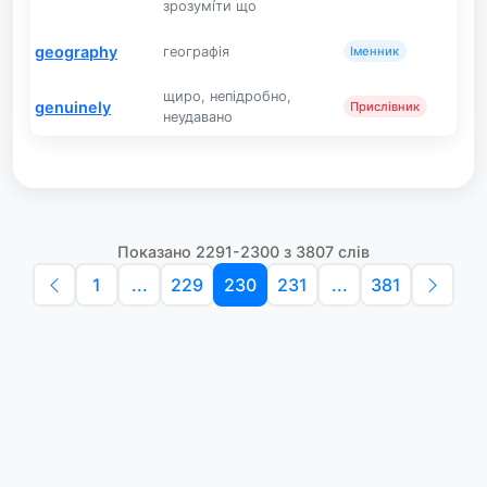
зрозумі́ти що
geography
географія
Іменник
щиро, непідробно,
genuinely
Прислівник
неудавано
Показано 2291-2300 з 3807 слів
1
...
229
230
231
...
381