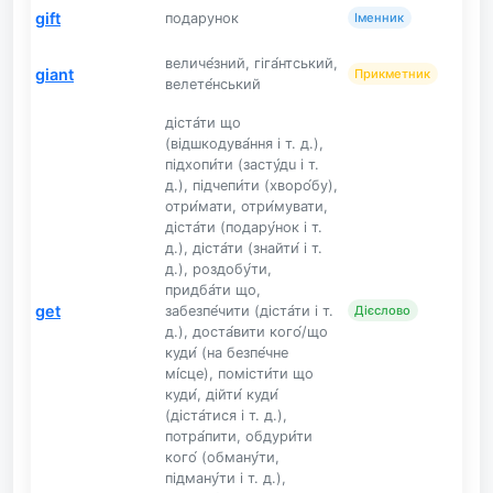
gift
подарунок
Іменник
величе́зний, гіга́нтський,
giant
Прикметник
велете́нський
діста́ти що
(відшкодува́ння і т. д.),
підхопи́ти (засту́дu і т.
д.), підчепи́ти (хворо́бу),
отри́мати, отри́мувати,
діста́ти (подару́нок і т.
д.), діста́ти (знайти́ і т.
д.), роздобу́ти,
придба́ти що,
get
забезпе́чити (діста́ти і т.
Дієслово
д.), доста́вити кого́/що
куди́ (на безпе́чне
мі́сце), помісти́ти що
куди́, дійти́ куди́
(діста́тися і т. д.),
потра́пити, обдури́ти
кого́ (обману́ти,
підману́ти і т. д.),