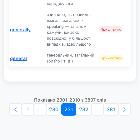
народжувати
звичайно, як правило,
взагалі, загалом, ~
speaking — загалом
generally
Прислівник
кажучи, широко,
повсюдно; у більшості
випадків, здебільшого
генера́льний, зага́льний
general
Прикметник
(бла́го і т. д.)
Показано 2301-2310 з 3807 слів
1
...
230
231
232
...
381