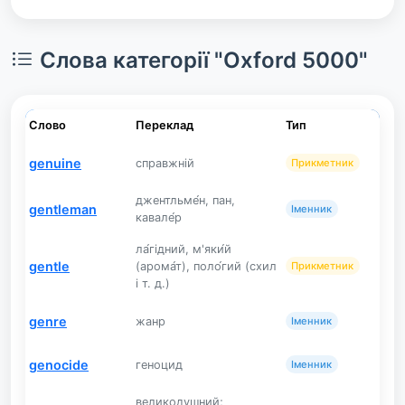
Слова категорії "Oxford 5000"
Слово
Переклад
Тип
genuine
справжній
Прикметник
джентльме́н, пан,
gentleman
Іменник
кавале́р
ла́гідний, м'яки́й
gentle
(арома́т), поло́гий (схил
Прикметник
і т. д.)
genre
жанр
Іменник
genocide
геноцид
Іменник
великодушний;