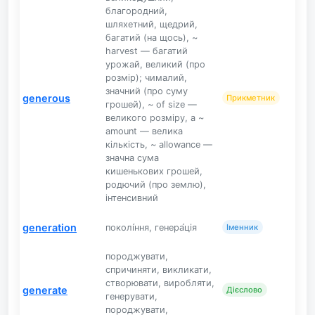
благородний,
шляхетний, щедрий,
багатий (на щось), ~
harvest — багатий
урожай, великий (про
розмір); чималий,
значний (про суму
generous
Прикметник
грошей), ~ of size —
великого розміру, a ~
amount — велика
кількість, ~ allowance —
значна сума
кишенькових грошей,
родючий (про землю),
інтенсивний
generation
поколі́ння, генера́ція
Іменник
породжувати,
спричиняти, викликати,
створювати, виробляти,
generate
Дієслово
генерувати,
породжувати,