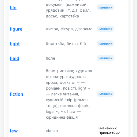
докуме́нт (важли́вий,
file
Іменник
урядо́вий і т. д.), файл,
досьє́, картоте́ка
figure
цифра, фігура, діаграма
Іменник
fight
боротьба, битва, бій
Іменник
field
поле
Іменник
белетристика; художня
література; художня
проза, works of ~ —
романи, повісті, light ~
fiction
— легке читання,
Іменник
художній твір (роман
тощо), вигадка; фікція,
legal ~, ~ of law —
юридична фікція
Визначник,
few
кілька
Прикметник