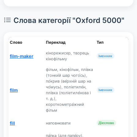
Слова категорії "Oxford 5000"
Слово
Переклад
Тип
кінорежисер, творець
film-maker
Іменник
кінофільму
фільм, кінофі́льм, плі́вка
(тонки́й шар чого́сь),
по́крив (ве́рхній шар на
чо́мусь), поліетиле́н,
film
Іменник
плі́вка (поліетиле́нова і
т. д.),
короткометра́жний
фільм
fill
наповнювати
Дієслово
па́пка (для папе́ру),