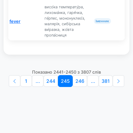
висо́ка температу́ра,
лихома́нка, гаря́чка,
ге́рпес, мононуклео́з,
fever
Іменник
малярі́я, сибі́рська
ви́разка, жо́вта
пропа́сниця
Показано 2441-2450 з 3807 слів
1
...
244
245
246
...
381