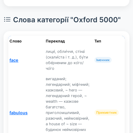
Слова категорії "Oxford 5000"
Слово
Переклад
Тип
лице́, обли́ччя, стіна́
(скали́ста і т. д.), бу́ти
face
Іменник
обе́рненим до ко́го/
чо́го
вигаданий;
легендарний; міфічний;
казковий, ~ hero —
легендарний герой, ~
wealth — казкове
багатство,
fabulous
приголомшливий,
Прикметник
разючий, неймовірний,
a house of ~ size —
будинок неймовірних