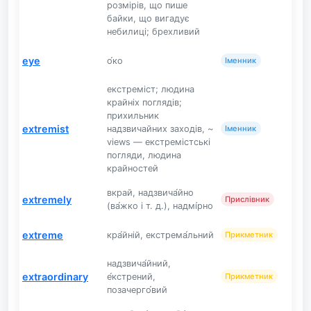
розмірів, що пише
байки, що вигадує
небилиці; брехливий
eye
о́ко
Іменник
екстреміст; людина
крайніх поглядів;
прихильник
extremist
надзвичайних заходів, ~
Іменник
views — екстремістські
погляди, людина
крайностей
вкрай, надзвича́йно
extremely
Прислівник
(ва́жко і т. д.), надмі́рно
extreme
кра́йній, екстрема́льний
Прикметник
надзвича́йний,
extraordinary
е́кстрений,
Прикметник
позачерго́вий