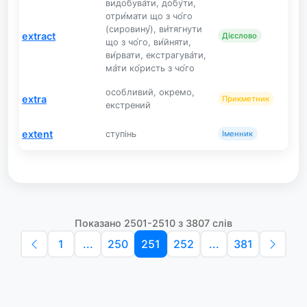
видобува́ти, добу́ти,
отри́мати що з чо́го
(сировину́), ви́тягнути
extract
Дієслово
що з чо́го, ви́йняти,
ви́рвати, екстрагува́ти,
ма́ти ко́ристь з чо́го
особливий, окремо,
extra
Прикметник
екстрений
extent
ступінь
Іменник
Показано 2501-2510 з 3807 слів
1
...
250
251
252
...
381