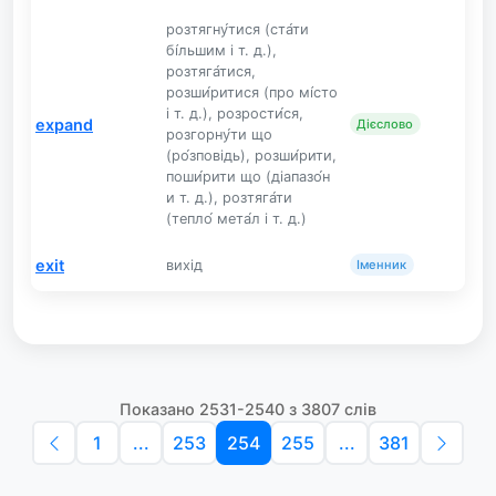
розтягну́тися (ста́ти
бі́льшим і т. д.),
розтяга́тися,
розши́ритися (про мі́сто
і т. д.), розрости́ся,
expand
Дієслово
розгорну́ти що
(ро́зповідь), розши́рити,
поши́рити що (діапазо́н
и т. д.), розтяга́ти
(тепло́ мета́л і т. д.)
exit
вихід
Іменник
Показано 2531-2540 з 3807 слів
1
...
253
254
255
...
381