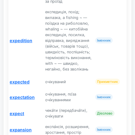
за прої́зд
експедиція, похід;
вилазка, a fishing ~ —
поїздка на риболовлю,
whaling ~ — китобійна
експедиція, посилка,
expedition
відправка, виряджання
Іменник
(військ, товарів тощо),
швидкість, поспішність;
терміновість виконання,
with ~ — швидко,
негайно, без зволікань
expected
очікуваний
Прикметник
очі́кування, по́за
expectation
Іменник
очі́куваннями
чека́ти (передбача́ти),
expect
Дієслово
очі́кувати
експа́нсія, розширення,
expansion
Іменник
зростання, простір