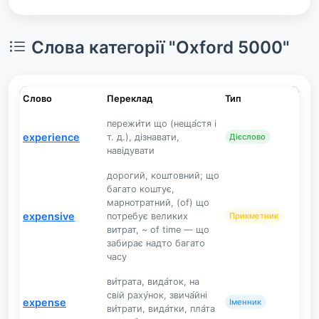
Слова категорії "Oxford 5000"
Слово
Переклад
Тип
пережи́ти що (неща́стя і
experience
т. д.), дізнавати,
Дієслово
навідувати
дорогий, коштовний; що
багато коштує,
марнотратний, (of) що
expensive
потребує великих
Прикметник
витрат, ~ of time — що
забирає надто багато
часу
ви́трата, вида́ток, на
свій раху́нок, звича́йні
expense
Іменник
ви́трати, вида́тки, пла́та