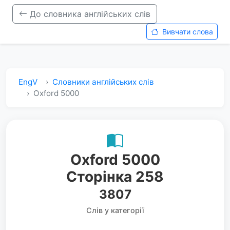
До словника англійських слів
Вивчати слова
EngV
Словники англійських слів
Oxford 5000
Oxford 5000
Сторінка 258
3807
Слів у категорії