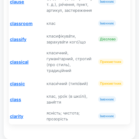
clause
Іменник
т. д.), ре́чення, пункт,
артикул, застереження
classroom
клас
Іменник
класифікува́ти,
classify
Дієслово
зарахува́ти кого́/що
класичний,
гуманітарний, строгий
classical
Прикметник
(про стиль),
традиційний
classic
класи́чний (типо́вий)
Прикметник
клас, уро́к (в шко́лі),
class
Іменник
заня́ття
ясність; чистота;
clarity
Іменник
прозорість