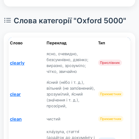
Слова категорії "Oxford 5000"
Слово
Переклад
Тип
ясно, очевидно,
безсумнівно, дзвінко;
clearly
Прислівник
виразно, зрозуміло;
чітко, звичайно
я́сний (не́бо і т. д.),
ві́льний (не запо́внений),
clear
зрозумі́лий, я́сний
Прикметник
(зна́чення і т. д.),
прозо́рий,
clean
чистий
Прикметник
кла́узула, стаття́
(дода́ток до докуме́нту і