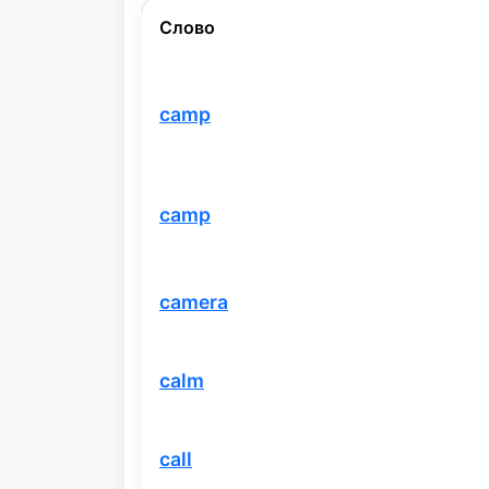
Слово
camp
camp
camera
calm
call