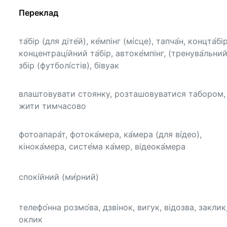
Переклад
та́бір (для діте́й), ке́мпінг (мі́сце), тапча́н, концта́бір
концентраці́йний та́бір, автоке́мпінг, (тренува́льний
збір (футболі́стів), бівуак
влаштовувати стоянку, розташовуватися табором,
жити тимчасово
фотоапара́т, фотока́мера, ка́мера (для ві́део),
кінока́мера, систе́ма ка́мер, відеока́мера
спокі́йний (ми́рний)
телефо́нна розмо́ва, дзвінок, вигук, відозва, заклик
оклик