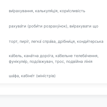
ви́рахування, калькуля́ція, кори́сливість
рахува́ти (роби́ти розраху́нок), ви́рахувати що
торт, пирі́г, легка́ спра́ва, дрібни́ця, конди́терська
ка́бель, кана́тна доро́га, ка́бельне телеба́чення,
фунікуле́р, подо́вжувач, трос, подві́йна лі́нія
ша́фа, кабіне́т (міні́стрів)