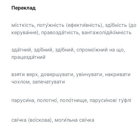
Переклад
мі́сткість, поту́жність (ефекти́вність), зді́бність (до
керува́ння), правозда́тність, вантажопідйо́мність
зда́тний, зді́бний, зді́бний, спромо́жний на що,
працезда́тний
взяти верх, довершувати, увінчувати, накривати
чохлом, запечатувати
паруси́на, полотно́, поло́тнище, паруси́нові ту́флі
сві́чка (во́скова), моги́льна сві́чка