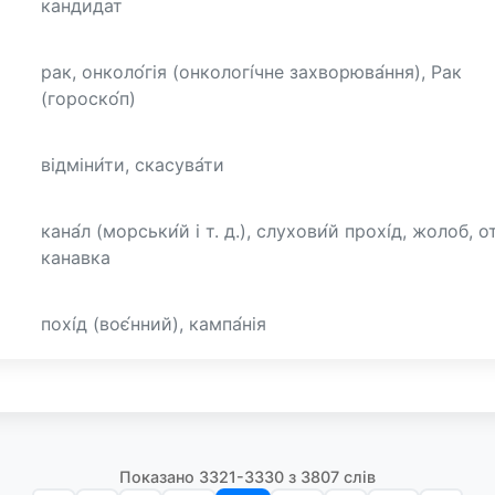
кандидат
рак, онколо́гія (онкологі́чне захворюва́ння), Рак
(гороско́п)
відміни́ти, скасува́ти
кана́л (морськи́й і т. д.), слухови́й прохі́д, жолоб, о
канавка
похі́д (воє́нний), кампа́нія
Показано 3321-3330 з 3807 слів