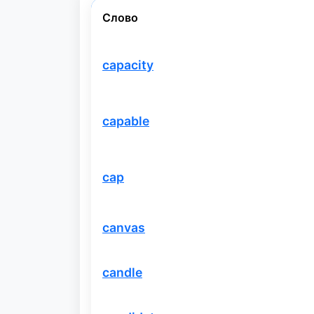
Слово
capacity
capable
cap
canvas
candle