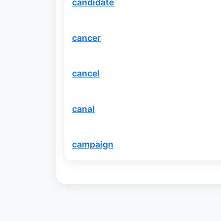
candidate
cancer
cancel
canal
campaign