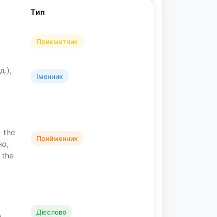
Тип
Прикметник
д.),
Іменник
и
 the
Прийменник
но,
 the
Дієслово