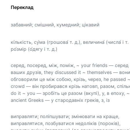
Переклад
забавний; смішний, кумедний; цікавий
кі́лькість, су́ма (грошова́ т. д.), величина́ (числа́ і т. 
ро́змір (о́дягу і т. д.)
серед, посеред, між, поміж, ~ your friends — серед
ваших друзів, they discussed it ~ themselves — вон
обговорили це між собою, крізь, через, he passed ~
crowd — він пробирався крізь натовп, разом, спіль
do it ~ you — зробіть це разом (вкупі), у, в епоху, ~
ancient Greeks — у стародавніх греків, з, із
виправляти; поліпшувати; змінювати на краще,
виправлятися, позбуватися недоліків (пороків),