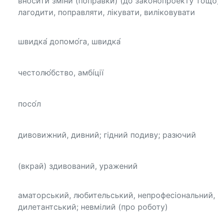
вносити зміни (поправки) (до законопроекту тощо)
лагодити, поправляти, лікувати, виліковувати
швидка́ допомо́га, швидка́
честолю́бство, амбі́ції
посо́л
дивовижний, дивний; гідний подиву; разючий
(вкрай) здивований, уражений
аматорський, любительський, непрофесіональний,
дилетантський; невмілий (про роботу)