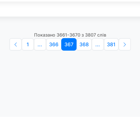
Показано 3661-3670 з 3807 слів
1
...
366
367
368
...
381
Політика конфіденційності
Умо
Словники англійських слів
Наш
етоди навчання та зручний