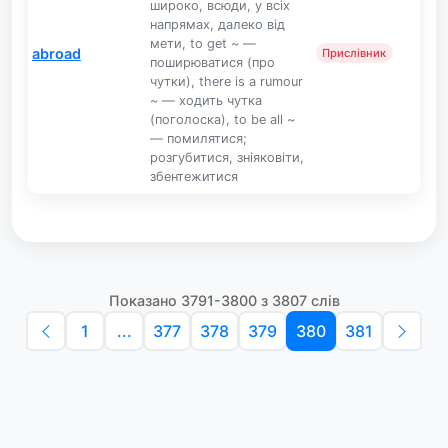
широко, всюди, у всіх
напрямах, далеко від
мети, to get ~ —
abroad
Прислівник
поширюватися (про
чутки), there is a rumour
~ — ходить чутка
(поголоска), to be all ~
— помилятися;
розгубитися, зніяковіти,
збентежитися
Показано 3791-3800 з 3807 слів
1
...
377
378
379
380
381