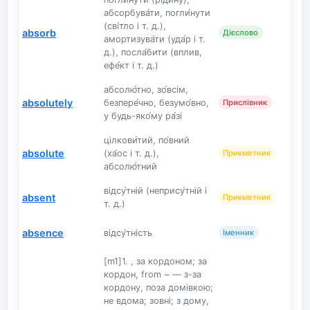
абсорбува́ти, погли́нути
(сві́тло і т. д.),
absorb
Дієслово
амортизува́ти (уда́р і т.
д.), посла́бити (вплив,
ефе́кт і т. д.)
абсолю́тно, зо́всім,
absolutely
безпере́чно, безумо́вно,
Прислівник
у будь-яко́му ра́зі
цілкови́тий, по́вний
absolute
(ха́ос і т. д.),
Прикметник
абсолю́тний
відсу́тній (непрису́тній і
absent
Прикметник
т. д.)
absence
відсу́тність
Іменник
[m1]1. , за кордоном; за
кордон, from ~ — з-за
кордону, поза домівкою;
не вдома; зовні; з дому,