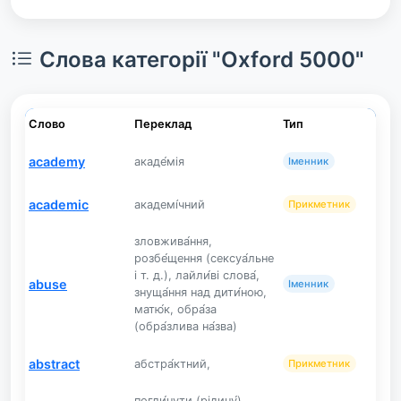
Слова категорії "Oxford 5000"
Слово
Переклад
Тип
academy
акаде́мія
Іменник
academic
академі́чний
Прикметник
зловжива́ння,
розбе́щення (сексуа́льне
і т. д.), лайли́ві слова́,
abuse
Іменник
знуща́ння над дити́ною,
матю́к, обра́за
(обра́злива на́зва)
abstract
абстра́ктний,
Прикметник
погли́нути (рідину́),