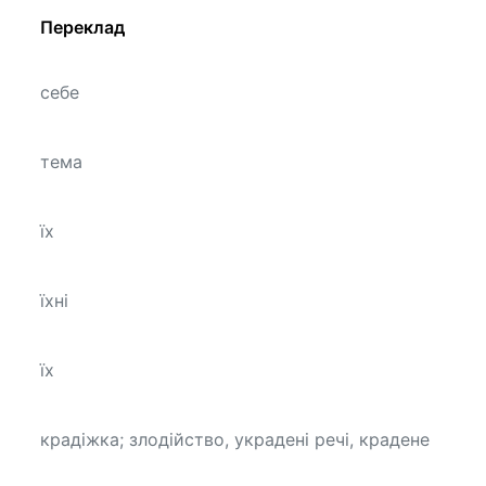
Переклад
себе
тема
їх
їхні
їх
крадіжка; злодійство, украдені речі, крадене