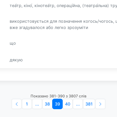
теа́тр, кіно́, кінотеа́тр, операці́йна, (театра́льна) тру
використовується для позначення когось/чогось,
вже згадувалося або легко зрозуміти
що
дякую
Показано 381-390 з 3807 слів
1
...
38
39
40
...
381