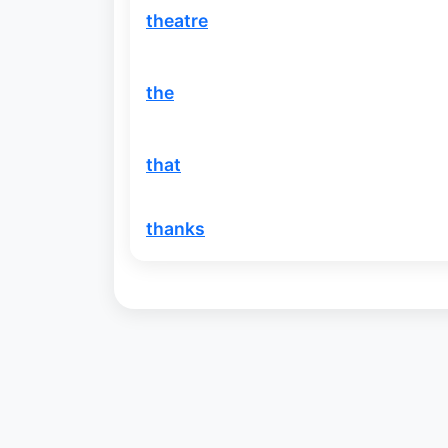
theatre
the
that
thanks