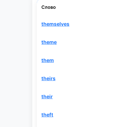
Слово
themselves
theme
them
theirs
their
theft