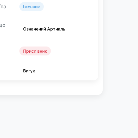
́па
Іменник
 що
Означений Артикль
Прислівник
Вигук