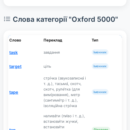
Слова категорії "Oxford 5000"
Слово
Переклад
Тип
task
завдання
Іменник
target
ціль
Іменник
стрі́чка (звукозаписна́ і
т. д.), тасьма́, скотч,
скотч, руле́тка (для
tape
Іменник
вимі́рювання), метр
(сантиме́тр і т. д.),
ізоляці́йна стрі́чка
налива́ти (пи́во і т. д.),
встанови́ти жучки́,
встанови́ти
tap
Дієслово