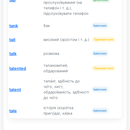
прослухо́вування (на
телефо́н і т. д.),
підслухо́вувати телефо́н
tank
бак
Іменник
tall
висо́кий (зро́стом і т. д.)
Прикметник
talk
розмова
Іменник
талановитий,
talented
Прикметник
обдарований
тала́нт, зді́бність до
чо́го, хист,
talent
Іменник
обдаро́ваність, зді́бності
до чо́го
істо́рія (коро́тка
tale
Іменник
приго́да), ка́зка