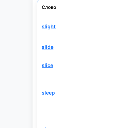
Слово
slight
slide
slice
sleep