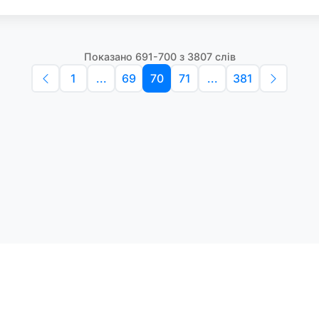
Показано 691-700 з 3807 слів
1
...
69
70
71
...
381
Політика конфіденційності
Умо
Словники англійських слів
Наш
етоди навчання та зручний