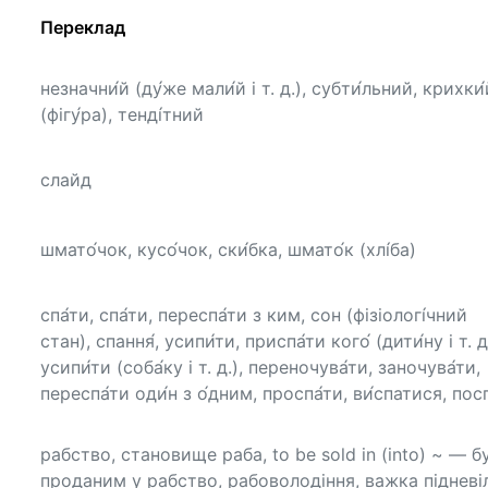
Переклад
незначни́й (ду́же мали́й і т. д.), субти́льний, крихки́
(фігу́ра), тенді́тний
слайд
шмато́чок, кусо́чок, ски́бка, шмато́к (хлі́ба)
спа́ти, спа́ти, переспа́ти з ким, сон (фізіологі́чний
стан), спання́, усипи́ти, приспа́ти кого́ (дити́ну і т. д.
усипи́ти (соба́ку і т. д.), переночува́ти, заночува́ти,
переспа́ти оди́н з о́дним, проспа́ти, ви́спатися, пос
рабство, становище раба, to be sold in (into) ~ — б
проданим у рабство, рабоволодіння, важка підневі