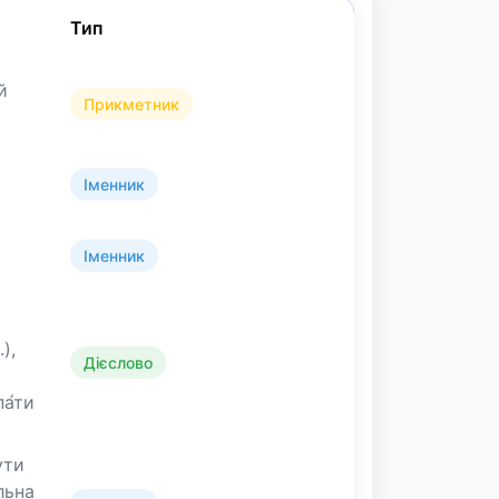
Тип
й
Прикметник
Іменник
Іменник
),
Дієслово
па́ти
ути
льна