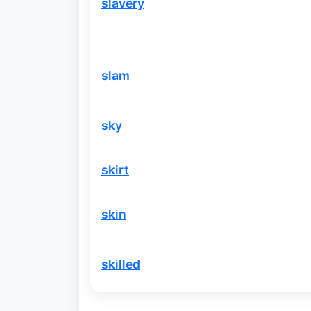
slavery
slam
sky
skirt
skin
skilled