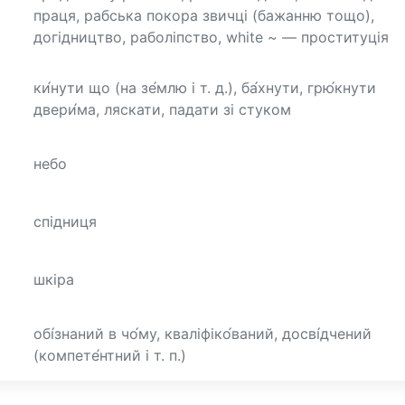
праця, рабська покора звичці (бажанню тощо),
догідництво, раболіпство, white ~ — проституція
ки́нути що (на зе́млю і т. д.), ба́хнути, грю́кнути
двери́ма, ляскати, падати зі стуком
небо
спідниця
шкіра
обі́знаний в чо́му, кваліфіко́ваний, досві́дчений
(компете́нтний і т. п.)