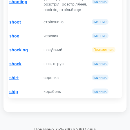
shooting
Іменник
ро́зстріл, розстріля́ння,
поліго́н, стрі́льбище
shoot
стрілянина
Іменник
shoe
черевик
Іменник
shocking
шоку́ючий
Прикметник
shock
шок, струс
Іменник
shirt
сорочка
Іменник
ship
корабель
Іменник
Показано 751-760 з 3807 слів