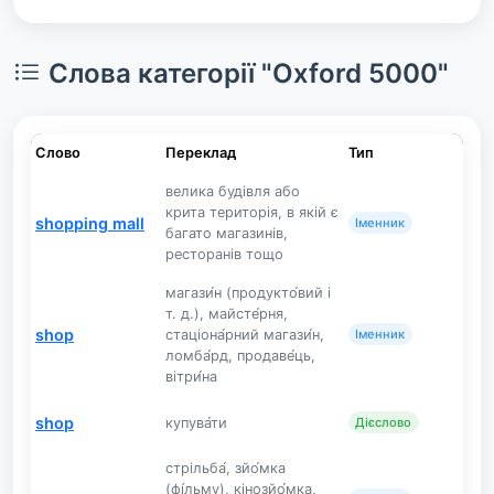
Слова категорії "Oxford 5000"
Слово
Переклад
Тип
велика будівля або
крита територія, в якій є
shopping mall
Іменник
багато магазинів,
ресторанів тощо
магази́н (продукто́вий і
т. д.), майсте́рня,
shop
стаціона́рний магази́н,
Іменник
ломба́рд, продаве́ць,
вітри́на
shop
купува́ти
Дієслово
стрільба́, зйо́мка
(фі́льму), кінозйо́мка,