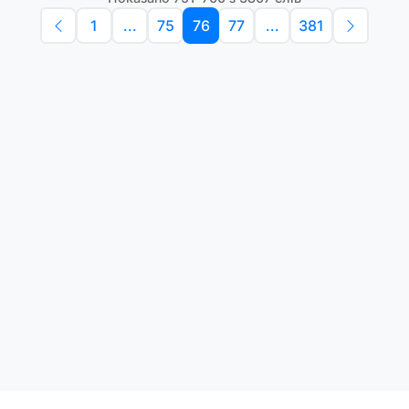
1
...
75
76
77
...
381