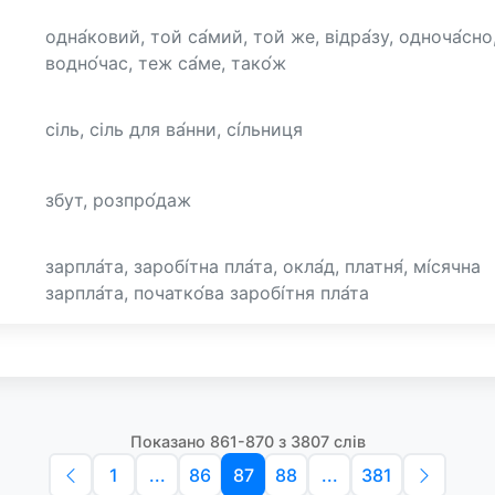
одна́ковий, той са́мий, той же, відра́зу, одноча́сно
водно́час, теж са́ме, тако́ж
сіль, сіль для ва́нни, сі́льниця
збут, розпро́даж
зарпла́та, заробі́тна пла́та, окла́д, платня́, мі́сячна
зарпла́та, початко́ва заробі́тня пла́та
Показано 861-870 з 3807 слів
1
...
86
87
88
...
381