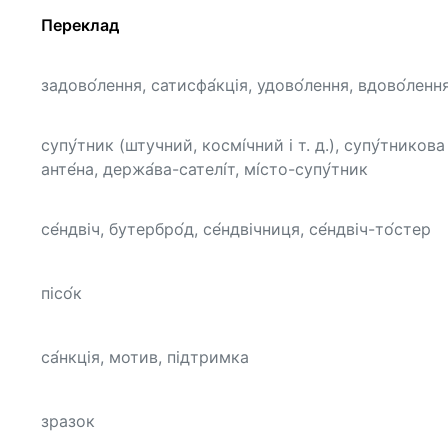
Переклад
задово́лення, сатисфа́кція, удово́лення, вдово́ленн
супу́тник (штучний, космі́чний і т. д.), супу́тникова
анте́на, держа́ва-сателі́т, мі́сто-супу́тник
се́ндвіч, бутербро́д, се́ндвічниця, се́ндвіч-то́стер
пісо́к
са́нкція, мотив, підтримка
зразок