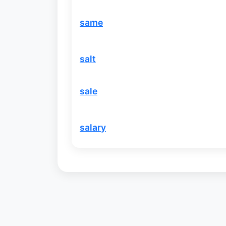
same
salt
sale
salary