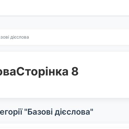
зові дієслова
ова
Сторінка 8
егорії "Базові дієслова"