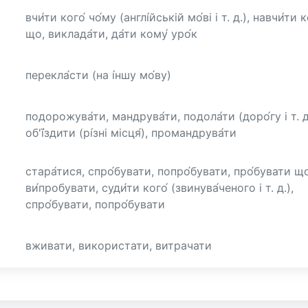
вчи́ти кого́ чо́му (англі́йській мо́ві і т. д.), навчи́ти к
що, виклада́ти, да́ти кому́ уро́к
перекла́сти (на і́ншу мо́ву)
подорожува́ти, мандрува́ти, подола́ти (доро́гу і т. д
об'ї́здити (рі́зні місця́), промандрува́ти
стара́тися, спро́бувати, попро́бувати, про́бувати щ
ви́пробувати, суди́ти кого́ (звинува́ченого і т. д.),
спро́бувати, попро́бувати
вживати, використати, витрачати