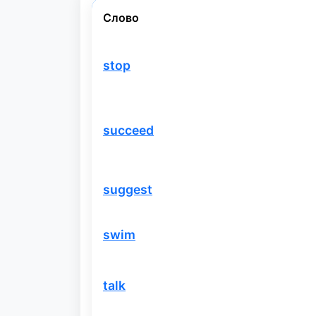
Слово
stop
succeed
suggest
swim
talk