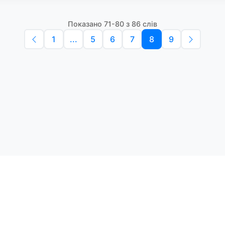
Показано 71-80 з 86 слів
1
...
5
6
7
8
9
Політика конфіденційності
Умо
Словники англійських слів
Наш
етоди навчання та зручний