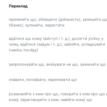
Переклад
припини́ти що, обли́шити (дія́льність), залиши́ти щ
(бі́знес), зупини́ти, переста́ти
вда́тися що кому́ (ви́ступ і т. д.), досягти́ у́спіху у
чо́му, вда́тися (за́дум і т. д.), зайня́ти, успадкува́ти
(чию́сь поса́ду)
запропонува́ти що, вка́зувати на що, зазнача́ти що
пла́вати, попла́вати, перепливти́ що
розмовля́ти з ким про що, говори́ти з ким про що
кому́, переговори́ти з ким, наві́яти кому́ що