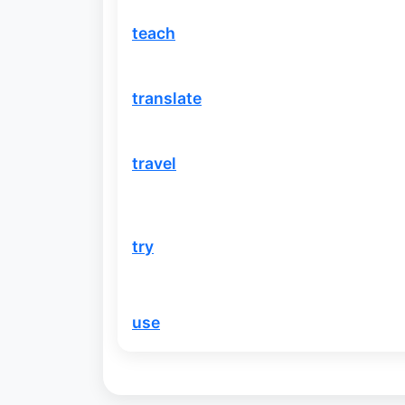
teach
translate
travel
try
use