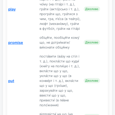
чо́му (на гіта́рі і т. д.),
play
гра́ти (акто́рсько і т. д.),
Дієслово
програ́ти що, гра́тися з
чим, гра, п'є́са (в теа́трі),
люфт (механі́зму), гра́ти
в футбо́л, гра́ти на гіта́рі
обіця́ти, пообіця́ти кому́
promise
що, не дотри́мати/
Дієслово
ви́конати обіця́нку
поста́вити (ва́зу на стіл і
т. д.), покла́сти що куди́
(кни́гу на поли́цю і т. д.),
вкла́сти що у що,
укла́сти що у що (в
put
конве́рт і т. д.), вкла́сти
Дієслово
що у що (гро́ши),
зарахува́ти що у що,
ввести́ що у що,
привести́ (в пе́вне
поло́ження)
відповісти́ на що (на