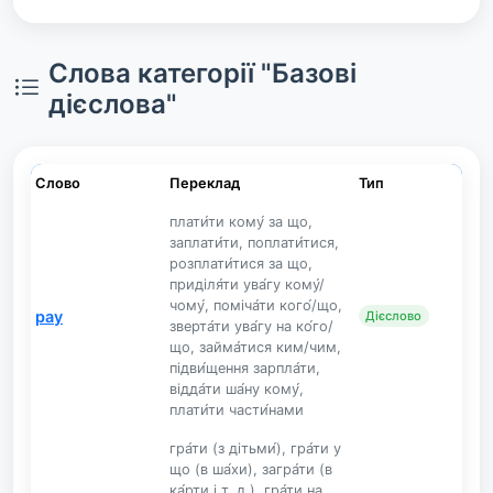
Слова категорії "Базові
дієслова"
Слово
Переклад
Тип
плати́ти кому́ за що,
заплати́ти, поплати́тися,
розплати́тися за що,
приділя́ти ува́гу кому́/
чому́, поміча́ти кого́/що,
pay
Дієслово
зверта́ти ува́гу на ко́го/
що, займа́тися ким/чим,
підви́щення зарпла́ти,
відда́ти ша́ну кому́,
плати́ти части́нами
гра́ти (з дітьми́), гра́ти у
що (в ша́хи), загра́ти (в
ка́рти і т. д.), гра́ти на