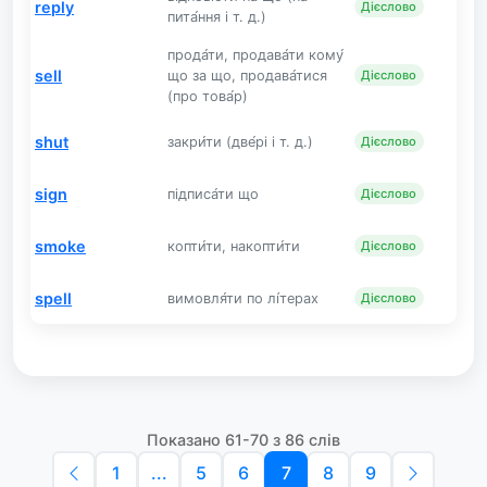
reply
Дієслово
пита́ння і т. д.)
прода́ти, продава́ти кому́
sell
що за що, продава́тися
Дієслово
(про това́р)
shut
закри́ти (две́рі і т. д.)
Дієслово
sign
підписа́ти що
Дієслово
smoke
копти́ти, накопти́ти
Дієслово
spell
вимовля́ти по лі́терах
Дієслово
Показано 61-70 з 86 слів
1
...
5
6
7
8
9