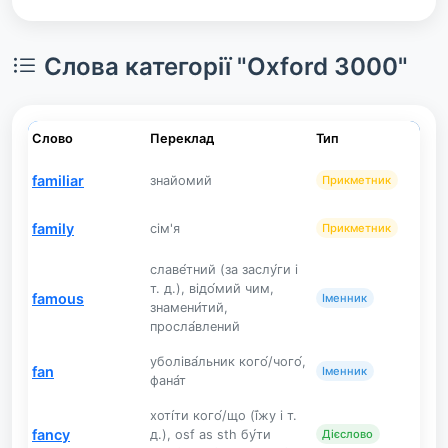
Слова категорії "Oxford 3000"
Слово
Переклад
Тип
familiar
знайомий
Прикметник
family
сім'я
Прикметник
славе́тний (за заслу́ги і
т. д.), відо́мий чим,
famous
Іменник
знамени́тий,
просла́влений
уболіва́льник кого́/чого́,
fan
Іменник
фана́т
хоті́ти кого́/що (ї́жу і т.
fancy
д.), osf as sth бу́ти
Дієслово