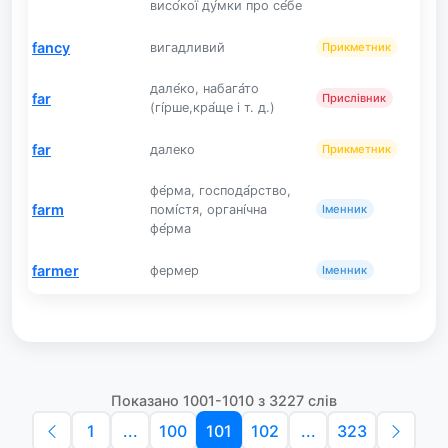
висо́кої ду́мки про се́бе
fancy
вигадливий
Прикметник
дале́ко, набага́то
far
Прислівник
(гі́рше,кра́ще і т. д.)
far
далеко
Прикметник
фе́рма, господа́рство,
farm
помі́стя, органі́чна
Іменник
фе́рма
farmer
фермер
Іменник
Показано 1001-1010 з 3227 слів
1
...
100
101
102
...
323