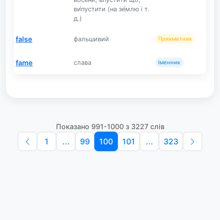
ви́пустити (на зе́млю і т.
д.)
false
фальшивий
Прикметник
fame
слава
Іменник
Показано 991-1000 з 3227 слів
1
...
99
100
101
...
323