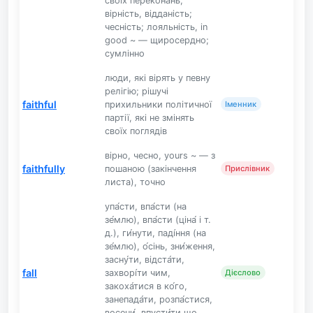
своїх переконань,
вірність, відданість;
чесність; лояльність, in
good ~ — щиросердно;
сумлінно
люди, які вірять у певну
релігію; рішучі
faithful
прихильники політичної
Іменник
партії, які не змінять
своїх поглядів
вірно, чесно, yours ~ — з
faithfully
пошаною (закінчення
Прислівник
листа), точно
упа́сти, впа́сти (на
зе́млю), впа́сти (ціна́ і т.
д.), ги́нути, паді́ння (на
зе́млю), о́сінь, зни́ження,
засну́ти, відста́ти,
fall
захворі́ти чим,
Дієслово
закоха́тися в ко́го,
занепада́ти, розпа́стися,
восени́, впусти́ти що,