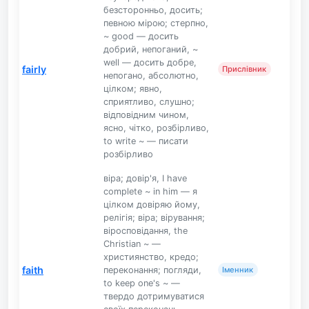
безсторонньо, досить;
певною мірою; стерпно,
~ good — досить
добрий, непоганий, ~
well — досить добре,
fairly
Прислівник
непогано, абсолютно,
цілком; явно,
сприятливо, слушно;
відповідним чином,
ясно, чітко, розбірливо,
to write ~ — писати
розбірливо
віра; довір'я, I have
complete ~ in him — я
цілком довіряю йому,
релігія; віра; вірування;
віросповідання, the
Christian ~ —
християнство, кредо;
faith
переконання; погляди,
Іменник
to keep one's ~ —
твердо дотримуватися