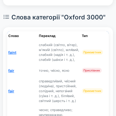
Слова категорії "Oxford 3000"
Слово
Переклад
Тип
слабки́й (сві́тло, ві́тер),
м'яки́й (сві́тло), мля́вий,
faint
Прикметник
слабки́й (наді́я і т. д.),
слаби́й (ша́нси і т. д.),
fair
точно, че́сно, ясно
Прислівник
справедли́вий, че́сний
(люди́на), присто́йний,
fair
солі́дний, непога́ний
Прикметник
(су́ма і т. д.), біля́вий,
сві́тлий (шерсть і т. д.)
чесно; справедливо;
неупереджено,