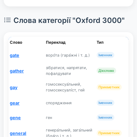
Слова категорії "Oxford 3000"
Слово
Переклад
Тип
gate
воро́та (гара́жні і т. д.)
Іменник
зібратися, напрятати,
gather
Дієслово
пофалдувати
гомосексуа́льний,
gay
Прикметник
гомосексуалі́ст, гей
gear
спорядження
Іменник
gene
ген
Іменник
генера́льний, зага́льний
general
Прикметник
(бла́го і т. д.)