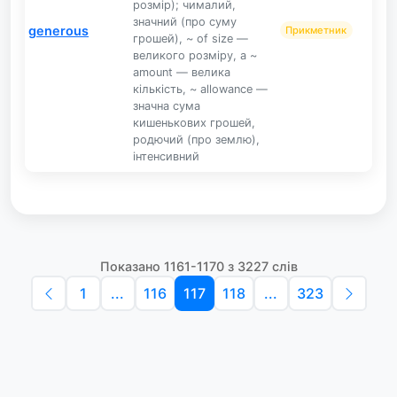
розмір); чималий,
значний (про суму
generous
Прикметник
грошей), ~ of size —
великого розміру, a ~
amount — велика
кількість, ~ allowance —
значна сума
кишенькових грошей,
родючий (про землю),
інтенсивний
Показано 1161-1170 з 3227 слів
1
...
116
117
118
...
323