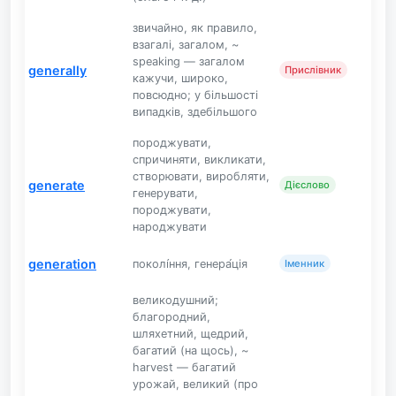
звичайно, як правило,
взагалі, загалом, ~
speaking — загалом
generally
Прислівник
кажучи, широко,
повсюдно; у більшості
випадків, здебільшого
породжувати,
спричиняти, викликати,
створювати, виробляти,
generate
Дієслово
генерувати,
породжувати,
народжувати
generation
поколі́ння, генера́ція
Іменник
великодушний;
благородний,
шляхетний, щедрий,
багатий (на щось), ~
harvest — багатий
урожай, великий (про