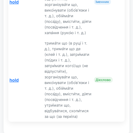
hold
Іменник
зорганізува́ти що,
вико́нувати (обо́в'язки і
т. д.), обійма́ти
(поса́ду), вмісти́ти, ді́яти
(посві́дчення і т. д.),
хапа́ння (руко́ю і т. д.)
трима́ти що (в руці́ і т.
д.), трима́ти що де
(клей і т. д.), затри́мати
(по́дих і т. д.),
затри́мати кого́/що (не
відпусти́ти),
зорганізува́ти що,
hold
Дієслово
вико́нувати (обо́в'язки і
т. д.), обійма́ти
(поса́ду), вмісти́ти, ді́яти
(посві́дчення і т. д.),
утри́мати що,
відбува́тися, схопи́тися
за що (за пери́ла)