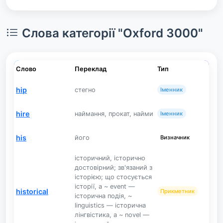
Слова категорії "Oxford 3000"
Слово
Переклад
Тип
hip
стегно
Іменник
hire
наймання, прокат, найми
Іменник
his
його
Визначник
історичний, історично
достовірний; зв'язаний з
історією; що стосується
історії, a ~ event —
historical
Прикметник
історична подія, ~
linguistics — історична
лінгвістика, a ~ novel —