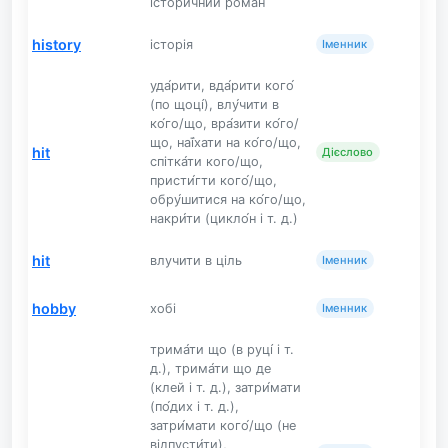
історичний роман
history
історія
Іменник
уда́рити, вда́рити кого́
(по щоці́), влу́чити в
ко́го/що, вра́зити ко́го/
що, наї́хати на ко́го/що,
hit
Дієслово
спітка́ти кого/що,
присти́гти кого́/що,
обру́шитися на ко́го/що,
накри́ти (цикло́н і т. д.)
hit
влучити в ціль
Іменник
hobby
хобі
Іменник
трима́ти що (в руці́ і т.
д.), трима́ти що де
(клей і т. д.), затри́мати
(по́дих і т. д.),
затри́мати кого́/що (не
відпусти́ти),