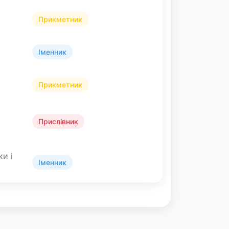
Прикметник
Іменник
Прикметник
Прислівник
ки і
Іменник