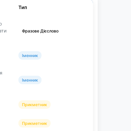
Тип
о
ати
Фразове Дієслово
Іменник
ля
Іменник
Прикметник
Прикметник