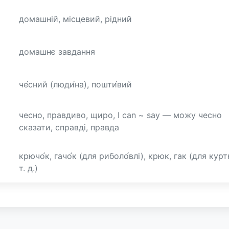
домашній, місцевий, рідний
домашнє завдання
че́сний (люди́на), пошти́вий
чесно, правдиво, щиро, I can ~ say — можу чесно
сказати, справді, правда
крючо́к, гачо́к (для риболо́влі), крюк, гак (для курт
т. д.)