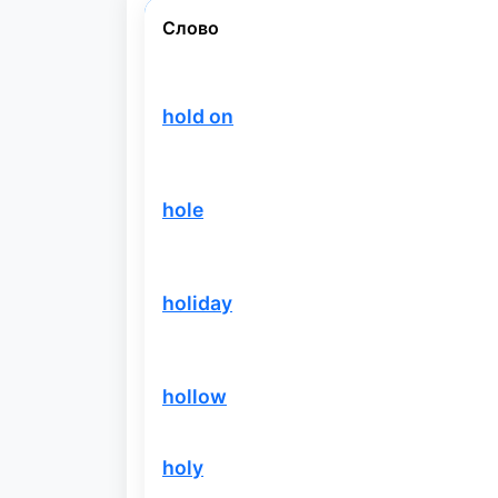
Слово
hold on
hole
holiday
hollow
holy