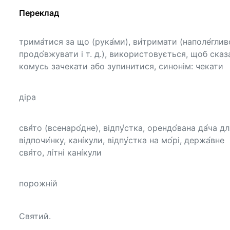
Переклад
трима́тися за що (рука́ми), ви́тримати (наполе́глив
продо́вжувати і т. д.), використовується, щоб сказ
комусь зачекати або зупинитися, синонім: чекати
діра
свя́то (всенаро́дне), відпу́стка, орендо́вана да́ча д
відпочи́нку, кані́кули, відпу́стка на мо́рі, держа́вне
свя́то, лі́тні кані́кули
порожній
Святий.