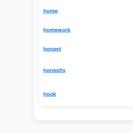
home
homework
honest
honestly
hook