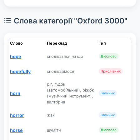
Слова категорії "Oxford 3000"
Слово
Переклад
Тип
hope
сподіва́тися на що
Дієслово
hopefully
сподіва́ймося
Прислівник
ріг, гудо́к
(автомобі́льний), ріжо́к
horn
Іменник
(музи́чний інструме́нт),
валто́рна
horror
жах
Іменник
horse
шуміти
Дієслово