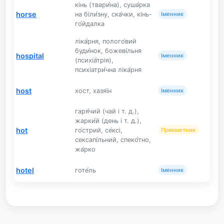
кінь (твари́на), суша́рка
horse
на біли́зну, ска́чки, кінь-
Іменник
го́йдалка
ліка́рня, полого́вий
буди́нок, божеві́льня
hospital
Іменник
(психіа́трія),
психіатри́чна ліка́рня
host
хост, хазяїн
Іменник
гаря́чий (чай і т. д.),
жарки́й (день і т. д.),
hot
го́стрий, се́ксі,
Прикметник
сексапі́льний, спеко́тно,
жа́рко
hotel
готе́ль
Іменник