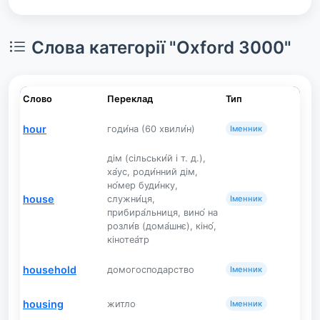
Слова категорії "Oxford 3000"
Слово
Переклад
Тип
hour
годи́на (60 хвили́н)
Іменник
дім (сільськи́й і т. д.),
ха́ус, роди́нний дім,
но́мер буди́нку,
house
служни́ця,
Іменник
прибира́льниця, вино́ на
розли́в (дома́шнє), кіно́,
кінотеа́тр
household
домогосподарство
Іменник
housing
житло
Іменник