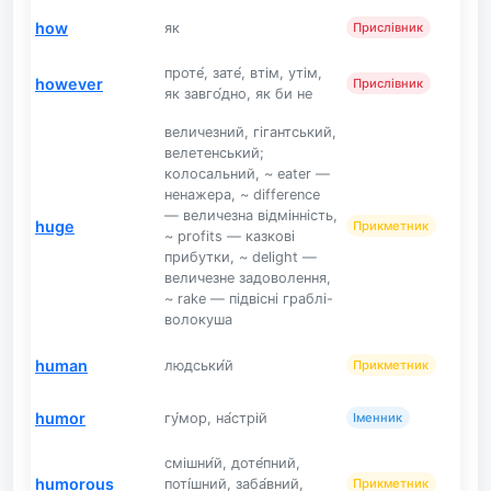
how
як
Прислівник
проте́, зате́, втім, утім,
however
Прислівник
як завго́дно, як би не
величезний, гігантський,
велетенський;
колосальний, ~ eater —
ненажера, ~ difference
— величезна відмінність,
huge
Прикметник
~ profits — казкові
прибутки, ~ delight —
величезне задоволення,
~ rake — підвісні граблі-
волокуша
human
людськи́й
Прикметник
humor
гу́мор, на́стрій
Іменник
смішни́й, доте́пний,
humorous
поті́шний, заба́вний,
Прикметник