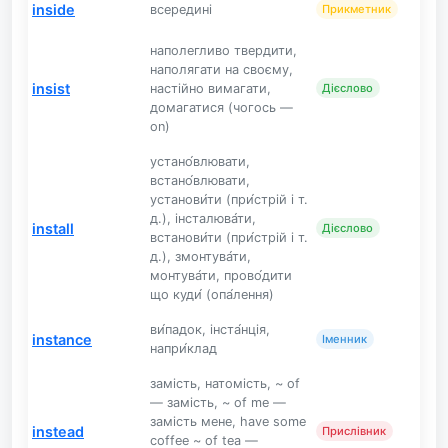
inside
всередині
Прикметник
наполегливо твердити,
наполягати на своєму,
insist
настійно вимагати,
Дієслово
домагатися (чогось —
on)
устано́влювати,
встано́влювати,
установи́ти (при́стрій і т.
д.), інсталюва́ти,
install
Дієслово
встанови́ти (при́стрій і т.
д.), змонтува́ти,
монтува́ти, прово́дити
що куди́ (опа́лення)
ви́падок, інста́нція,
instance
Іменник
напри́клад
замість, натомість, ~ of
— замість, ~ of me —
замість мене, have some
instead
Прислівник
coffee ~ of tea —