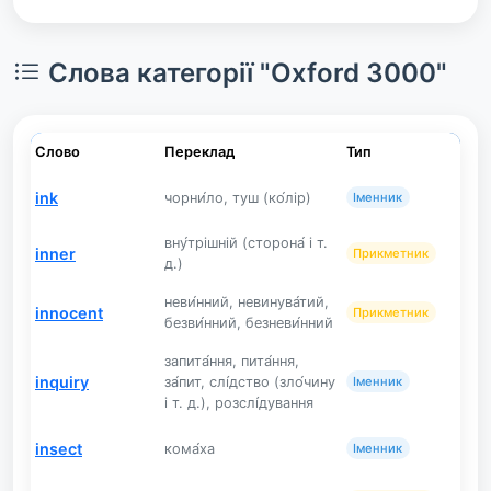
Слова категорії "Oxford 3000"
Слово
Переклад
Тип
ink
чорни́ло, туш (ко́лір)
Іменник
вну́трішній (сторона́ і т.
inner
Прикметник
д.)
неви́нний, невинува́тий,
innocent
Прикметник
безви́нний, безневи́нний
запита́ння, пита́ння,
inquiry
за́пит, слі́дство (зло́чину
Іменник
і т. д.), розслі́дування
insect
кома́ха
Іменник