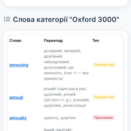
Слова категорії "Oxford 3000"
Слово
Переклад
Тип
досадний, прикрий;
дратівний;
набридливий;
annoying
Прикметник
докучливий; що
непокоїть, how ~! — яка
прикрість!
річни́й (оди́н раз в рік),
щорі́чний, річни́й
annual
Прикметник
(зу́стріч і т. д.), рокови́й,
щорі́чник, річне́ кільце́
annually
щороку, щорічно
Прислівник
і́нший (дру́гий),