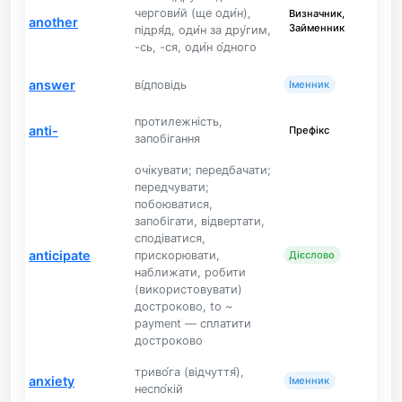
чергови́й (ще оди́н),
Визначник,
another
Займенник
підря́д, оди́н за дру́гим,
-сь, -ся, оди́н о́дного
answer
ві́дповідь
Іменник
протилежність,
anti-
Префікс
запобігання
очікувати; передбачати;
передчувати;
побоюватися,
запобігати, відвертати,
сподіватися,
anticipate
прискорювати,
Дієслово
наближати, робити
(використовувати)
достроково, to ~
payment — сплатити
достроково
триво́га (відчуття́),
anxiety
Іменник
неспо́кій