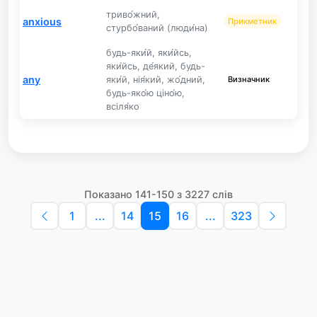
триво́жний,
anxious
Прикметник
стурбо́ваний (люди́на)
будь-яки́й, яки́йсь,
яки́йсь, де́який, будь-
any
яки́й, нія́кий, жо́дний,
Визначник
будь-яко́ю ціно́ю,
всіля́ко
Показано 141-150 з 3227 слів
1
...
14
15
16
...
323