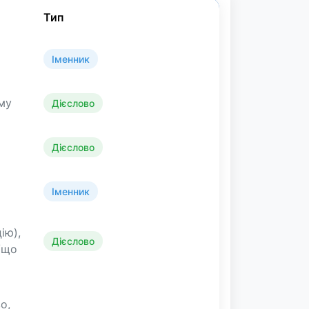
Тип
Іменник
́му
Дієслово
Дієслово
Іменник
ію),
Дієслово
́/що
о,