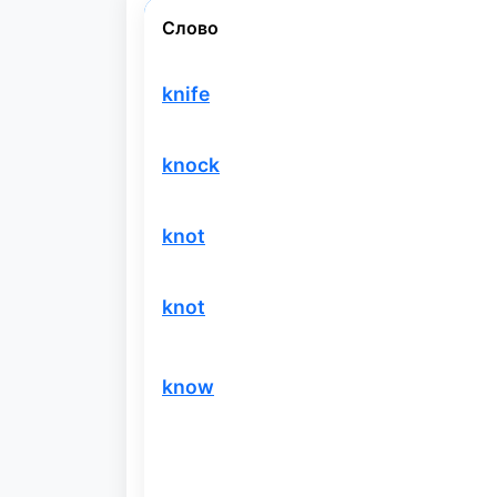
Слово
knife
knock
knot
knot
know