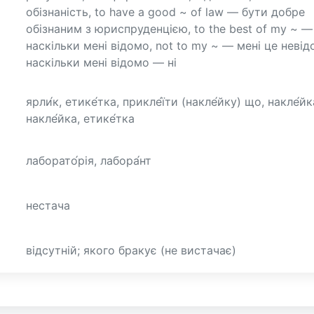
обізнаність, to have a good ~ of law — бути добре
обізнаним з юриспруденцією, to the best of my ~ —
наскільки мені відомо, not to my ~ — мені це невід
наскільки мені відомо — ні
ярли́к, етике́тка, прикле́їти (накле́йку) що, накле́йк
накле́йка, етике́тка
лаборато́рія, лабора́нт
нестача
відсутній; якого бракує (не вистачає)