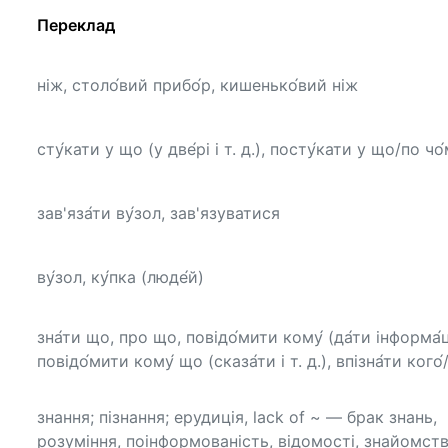
Переклад
ніж, столо́вий прибо́р, кишенько́вий ніж
сту́кати у що (у две́рі і т. д.), посту́кати у що/по чо
зав'яза́ти ву́зол, зав'язуватися
ву́зол, ку́пка (люде́й)
зна́ти що, про що, повідо́мити кому́ (да́ти інформа́ц
повідо́мити кому́ що (сказа́ти і т. д.), впізна́ти кого
знання; пізнання; ерудиція, lack of ~ — брак знань,
розуміння, поінформованість, відомості, знайомств