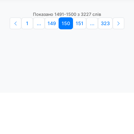
Показано 1491-1500 з 3227 слів
1
...
149
150
151
...
323
Політика конфіденційності
Умо
Словники англійських слів
Наш
етоди навчання та зручний