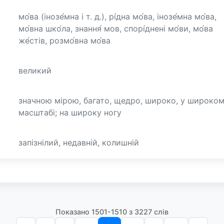
мо́ва (інозе́мна і т. д.), рі́дна мо́ва, інозе́мна мо́ва,
мо́вна шко́ла, знання́ мов, спорі́днені мо́ви, мо́ва
же́стів, розмо́вна мо́ва
великий
значною мірою, багато, щедро, широко, у широко
масштабі; на широку ногу
запізнілий, недавній, колишній
Показано 1501-1510 з 3227 слів