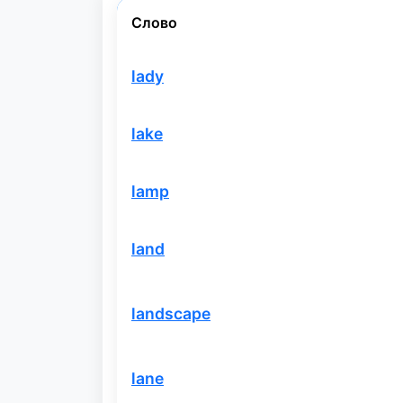
Слово
lady
lake
lamp
land
landscape
lane