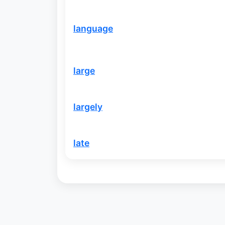
language
large
largely
late