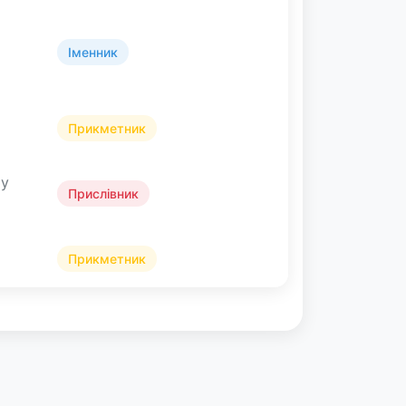
Іменник
Прикметник
му
Прислівник
Прикметник