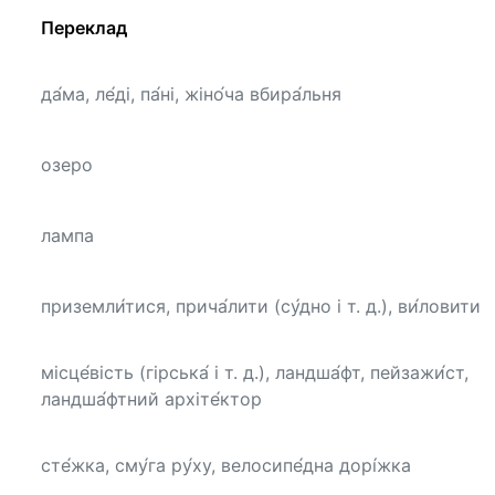
Переклад
да́ма, ле́ді, па́ні, жіно́ча вбира́льня
озеро
лампа
приземли́тися, прича́лити (су́дно і т. д.), ви́ловити
місце́вість (гірська́ і т. д.), ландша́фт, пейзажи́ст,
ландша́фтний архіте́ктор
сте́жка, сму́га ру́ху, велосипе́дна дорі́жка