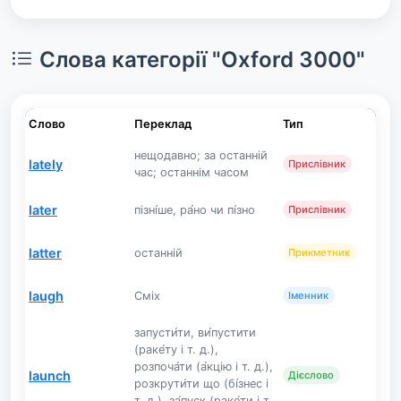
Слова категорії "Oxford 3000"
Слово
Переклад
Тип
нещодавно; за останній
lately
Прислівник
час; останнім часом
later
пізні́ше, ра́но чи пі́зно
Прислівник
latter
останній
Прикметник
laugh
Сміх
Іменник
запусти́ти, ви́пустити
(раке́ту і т. д.),
розпоча́ти (а́кцію і т. д.),
launch
Дієслово
розкрути́ти що (бі́знес і
т. д.), за́пуск (раке́ти і т.