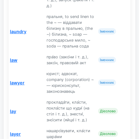
д.)
пральня, to send linen to
the ~ — віддавати
білизну в пральню, (the
laundry
Іменник
~) білизна, ~ soap —
господарське мило, ~
soda — пральна сода
пра́во (зако́ни і т. д.),
law
Іменник
зако́н, правови́й акт
юрист; адвокат,
company (corporation) ~
lawyer
Іменник
— юрисконсульт,
законознавець
проклада́ти, кла́сти,
покла́сти що куди́ (на
lay
Дієслово
стіл і т. д.), знести́,
зно́сити (яйце́ і т. д.)
нашаро́вувати, кла́сти
layer
Дієслово
шара́ми