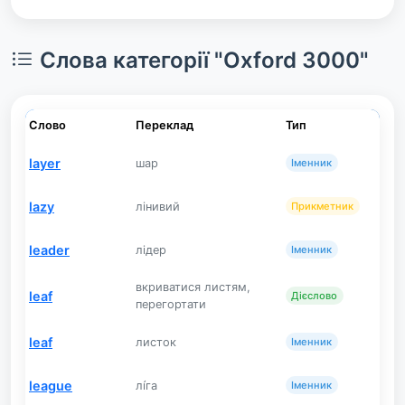
Слова категорії "Oxford 3000"
Слово
Переклад
Тип
layer
шар
Іменник
lazy
лінивий
Прикметник
leader
лідер
Іменник
вкриватися листям,
leaf
Дієслово
перегортати
leaf
листок
Іменник
league
лі́га
Іменник