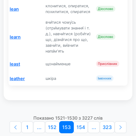
клонитися, опиратися,
lean
Дієслово
похилитися, спиратися
вчи́тися чому́сь
(отри́мувати знання́ і т.
д.), навчи́тися (роби́ти)
learn
Дієслово
що, дізна́тися про що,
завчи́ти, ви́вчити
напа́м'ять
least
щонайменше
Прислівник
leather
шкіра
Іменник
Показано 1521-1530 з 3227 слів
1
...
152
153
154
...
323