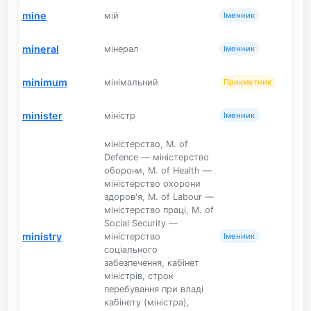
mine
мій
Іменник
mineral
мінерал
Іменник
minimum
мінімальний
Прикметник
minister
міні́стр
Іменник
міністерство, M. of
Defence — міністерство
оборони, M. of Health —
міністерство охорони
здоров'я, M. of Labour —
міністерство праці, M. of
Social Security —
ministry
міністерство
Іменник
соціального
забезпечення, кабінет
міністрів, строк
перебування при владі
кабінету (міністра),