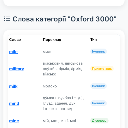
Слова категорії "Oxford 3000"
Слово
Переклад
Тип
mile
миля
Іменник
військо́вий, військо́ва
military
слу́жба, а́рмія, а́рмія,
Прикметник
ві́йсько
milk
молоко
Іменник
ду́мка (науко́ва і т. д.),
mind
глузд, здання, дух,
Іменник
інтелект, погляд
mine
мій, моя́, моє́, мої́
Дієслово