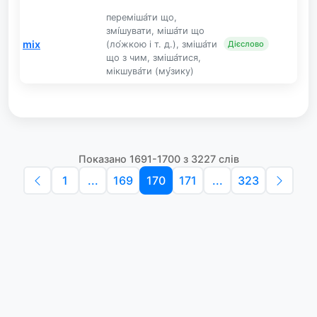
переміша́ти що,
змі́шувати, міша́ти що
mix
(ло́жкою і т. д.), зміша́ти
Дієслово
що з чим, зміша́тися,
мікшува́ти (му́зику)
Показано 1691-1700 з 3227 слів
1
...
169
170
171
...
323