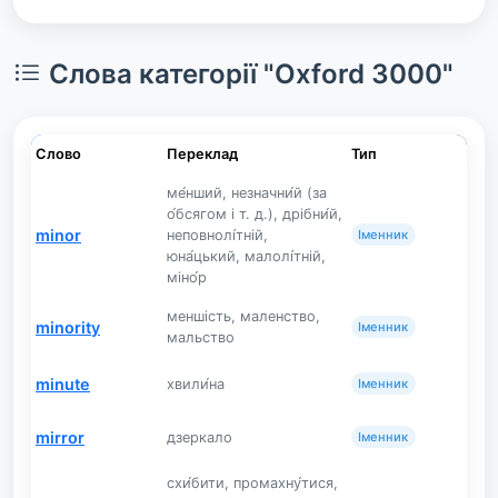
Слова категорії "Oxford 3000"
Слово
Переклад
Тип
ме́нший, незначни́й (за
о́бсягом і т. д.), дрібни́й,
minor
неповнолі́тній,
Іменник
юна́цький, малолі́тній,
міно́р
меншість, маленство,
minority
Іменник
мальство
minute
хвили́на
Іменник
mirror
дзеркало
Іменник
схи́бити, промахну́тися,