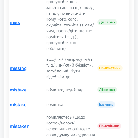
пропусти́ти що,
запізни́тися на що (по́їзд
і т. д.), не вистача́ти
кому́ чого́/кого́,
miss
Дієслово
скуча́ти, тужи́ти за ким/
чим, прогле́діти що (не
помі́тити і т. д.),
пропусти́ти (не
поба́чити)
відсу́тній (непрису́тній і
т. д.), зни́клий бе́звісти,
missing
Прикметник
загу́блений, бу́ти
відсу́тнім де
mistake
по́милка, недо́гляд
Дієслово
mistake
помилка
Іменник
помиляєтесь (щодо
когось/чогось)
mistaken
Прислівник
неправильно оцінюєте
свою думку чи судження