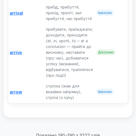
приї́зд, прибуття́,
arrival
прихі́д, прилі́т, зал
Іменник
прибуття́, час прибуття́
прибувати, приїжджати;
доходити, приходити
(at, in, upon), to ~ at a
conclusion — прийти до
arrive
висновку, наставати
Дієслово
(про час), добиватися
успіху (визнання),
відбуватися, траплятися
(про події)
стрі́лка (знак для
arrow
вказі́вки на́пряму),
Іменник
стріла́ (з лу́ку)
Показано 181-190 з 3227 слів