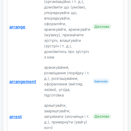
(організаці́йно і т. д.),
домо́вити що (умо́ви),
упорядкува́ти що,
впорядкува́ти,
оформля́ти,
arrange
Дієслово
аранжува́ти, аранжува́ти
(му́зику), призна́чити
зу́стріч, влаштува́ти
(зу́стріч і т. д.),
домо́витись про зу́стріч
з ким
аранжува́ння,
розмі́щення (поря́дку і т.
д.), розташува́ння,
arrangement
Іменник
офо́рмлення (ви́гляд
ззо́вні), уго́да,
підгото́вка
арештува́ти,
заарештува́ти,
arrest
затри́мати (злочи́нця і т.
Дієслово
д.), приверну́ти (ува́гу)
кого́