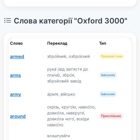
Слова категорії "Oxford 3000"
Слово
Переклад
Тип
armed
збро́йний, озбро́єний
Прикметник
рука́ (від зап'ястя до
arms
плеча́), збро́я,
Іменник
збройови́й заво́д
army
а́рмія, ві́йсько
Іменник
скрізь, круго́м, навко́ло,
довко́ла, навкруги́,
around
Прислівник
довко́ла чого́, всю́ди
навко́ло
влаштува́ти